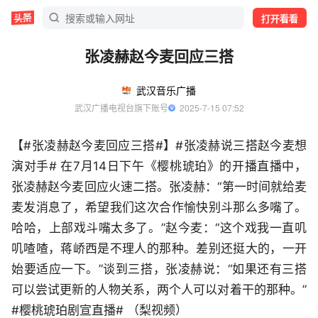
打开看看
张凌赫赵今麦回应三搭
武汉音乐广播
武汉广播电视台旗下账号
  2025-7-15 07:52
【#张凌赫赵今麦回应三搭#】#张凌赫说三搭赵今麦想
演对手# 在7月14日下午《樱桃琥珀》的开播直播中，
张凌赫赵今麦回应火速二搭。张凌赫：“第一时间就给麦
麦发消息了，希望我们这次合作愉快别斗那么多嘴了。
哈哈，上部戏斗嘴太多了。”赵今麦：“这个戏我一直叽
叽喳喳，蒋峤西是不理人的那种。差别还挺大的，一开
始要适应一下。”谈到三搭，张凌赫说：“如果还有三搭
可以尝试更新的人物关系，两个人可以对着干的那种。”
#樱桃琥珀剧宣直播# （梨视频）