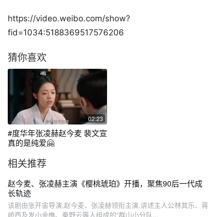
https://video.weibo.com/show?
fid=1034:5188369517576206
猜你喜欢
02:23
#度华年张凌赫赵今麦 裴文宣
真的是纯爱🤗
相关推荐
赵今麦、张凌赫主演《樱桃琥珀》开播，聚焦90后一代成
长轨迹
该剧由张开宙导演,赵今麦、张凌赫领衔主演,讲述主人公林其乐、蒋
峤西及发小余樵、秦野云等人组成的“群山小分队...