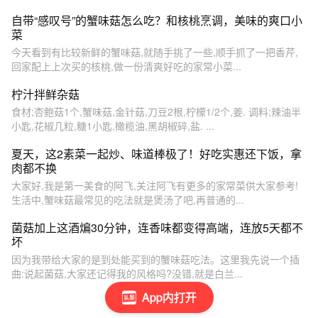
自带“感叹号”的蟹味菇怎么吃？和核桃烹调，美味的爽口小
菜
今天看到有比较新鲜的蟹味菇,就随手挑了一些,顺手抓了一把香芹,
回家配上上次买的核桃,做一份清爽好吃的家常小菜...
柠汁拌鲜杂菇
食材;杏鲍菇1个,蟹味菇,金针菇,刀豆2根,柠檬1/2个,姜. 调料;辣油半
小匙,花椒几粒,糖1小匙,橄榄油,黑胡椒碎,盐. ...
夏天，这2素菜一起炒、味道棒极了！好吃实惠还下饭，拿
肉都不换
大家好,我是第一美食的阿飞,关注阿飞有更多的家常菜供大家参考!
生活中,蟹味菇最常见的吃法就是煲汤了吧,再普通的...
菌菇加上这酒煸30分钟，连香味都变得高端，连放5天都不
坏
因为我带给大家的是到处能买到的蟹味菇吃法。这里我先说一个插
曲:说起菌菇,大家还记得我的风格吗?没错,就是白兰...
App内打开