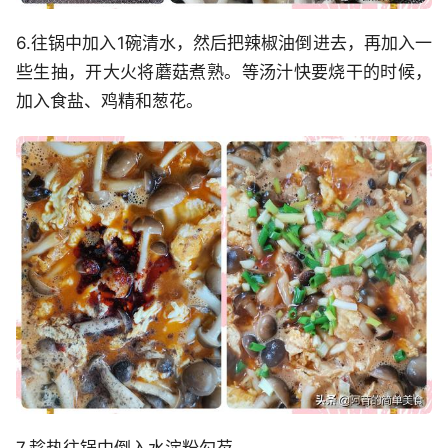
6.往锅中加入1碗清水，然后把辣椒油倒进去，再加入一
些生抽，开大火将蘑菇煮熟。等汤汁快要烧干的时候，
加入食盐、鸡精和葱花。
7.趁热往锅中倒入水淀粉勾芡。