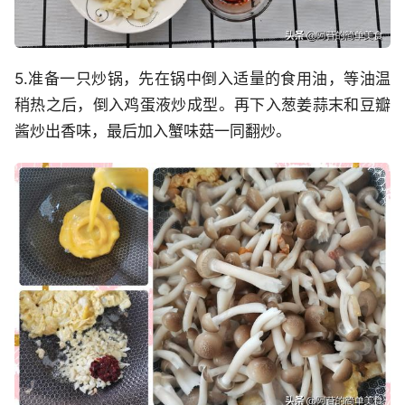
5.准备一只炒锅，先在锅中倒入适量的食用油，等油温
稍热之后，倒入鸡蛋液炒成型。再下入葱姜蒜末和豆瓣
酱炒出香味，最后加入蟹味菇一同翻炒。