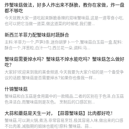
炸蟹味菇做法，好多人炸出来不酥脆，教你在家做，炸一盘
都不够吃
今天就教大家一道吃起来酥脆香辣的双味蟹味菇,这是一道零食小吃,
也可以把它当做一道菜,做这道菜的时候呢,我们要...
新西兰羊菲力配蟹味菇时蔬酥合
主料:羊菲力一个,芦笋3条,迷你胡萝卜一个,蟹味菇白玉菇一盒,配料:
酥合一个,洋葱粒,白汁一勺,西兰花一朵,调料:马...
蟹味菇需要焯水吗？蟹味菇不焯水能吃吗？蟹味菇怎么做好
吃？
大家好!欢迎来到我的美食频道,今天我要为大家介绍的是一个备受争
议的话题:蟹味菇是否需要焯水?如果你也像我一样...
什锦蟹味菇
蟹味菇和白玉菇是食用菌中的一款精品,二者的区别在于色泽,白玉菇
色泽洁白,而蟹味菇则是灰色。 烹制后的口感区别...
大蒜和蘑菇是天生一对，【蒜蓉蟹味菇】比肉都好吃！
蟹味菇,可以涮火锅,煮汤,非常容易烹饪,极其容易入味,做出来的口感
不比肉差,减脂期的姐妹也能吃!原料:蟹味菇、蒜...