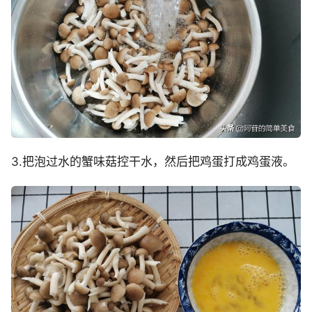
3.把泡过水的蟹味菇控干水，然后把鸡蛋打成鸡蛋液。