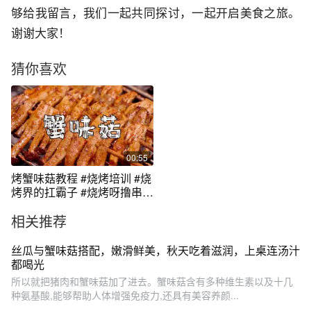
够给我留言，我们一起共同探讨，一起开启美食之旅。
谢谢大家！
猜你喜欢
00:55
烤蟹味菇教程 #烧烤培训 #烧
烤界的扛霸子 #烧烤呀撸串呀
#真材实料才能做出好味道 #
相关推荐
秋冬新品试吃官
丝瓜与蟹味菇搭配，嫩滑鲜美，秋天吃着滋润，上桌连汤汁
都喝光
所以就把猪肉和蟹味菇加了进去。蟹味菇含有多种维生素以及十几
种氨基酸,能够帮助人体增强免疫力,还具有美容养颜...