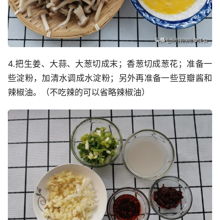
4.把生姜、大蒜、大葱切成末；香葱切成葱花；准备一
些淀粉，加清水调成水淀粉；另外再准备一些豆瓣酱和
辣椒油。（不吃辣的可以省略辣椒油）