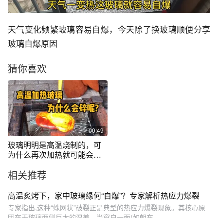
天气变化频繁玻璃容易自爆，今天除了换玻璃顺便分享
玻璃自爆原因
猜你喜欢
00:49
玻璃明明是高温烧制的，可
为什么再次加热就可能会碎
掉呢？ #科普 #解压 #玻璃加
相关推荐
工 #极度舒适 #青少年课外知
识讲堂
高温炙烤下，家中玻璃缘何“自爆”？专家解析热应力爆裂
专家指出,这种“蛛网状”破裂正是典型的热应力爆裂现象。其核心原
因在于玻璃两侧巨大的温差。当窗户一面(如朝东...