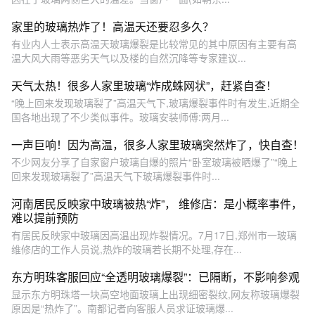
家里的玻璃热炸了！高温天还要忍多久？
有业内人士表示高温天玻璃爆裂是比较常见的其中原因有主要有高
温大风大雨等恶劣天气以及楼的自然沉降等专家建议...
天气太热！很多人家里玻璃“炸成蛛网状”，赶紧自查！
“晚上回来发现玻璃裂了”高温天气下,玻璃爆裂事件时有发生,近期全
国各地出现了不少类似事件。玻璃安装师傅:两月...
一声巨响！因为高温，很多人家里玻璃突然炸了，快自查！
不少网友分享了自家窗户玻璃自爆的照片“卧室玻璃被晒爆了”“晚上
回来发现玻璃裂了”高温天气下玻璃爆裂事件时...
河南居民反映家中玻璃被热“炸”， 维修店：是小概率事件，
难以提前预防
有居民反映家中玻璃因高温出现炸裂情况。7月17日,郑州市一玻璃
维修店的工作人员说,热炸的玻璃若长期不处理,存在...
东方明珠客服回应“全透明玻璃爆裂”：已隔断，不影响参观
显示东方明珠塔一块高空地面玻璃上出现细密裂纹,网友称玻璃爆裂
原因是“热炸了”。南都记者向客服人员求证玻璃爆...