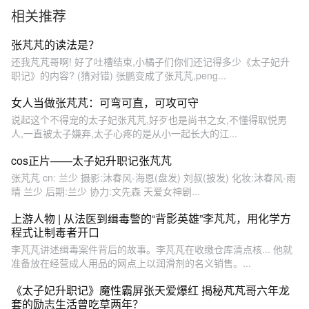
喜若狂，搞笑
相关推荐
张芃芃的读法是？
还我芃芃哥啊! 好了吐槽结束,小橘子们你们还记得多少《太子妃升
职记》的内容? (猜对错) 张鹏变成了张芃芃,peng...
女人当做张芃芃：可弯可直，可攻可守
说起这个不得宠的太子妃张芃芃,好歹也是尚书之女,不懂得取悦男
人,一直被太子嫌弃,太子心疼的是从小一起长大的江...
cos正片——太子妃升职记张芃芃
张芃芃 cn: 兰少 摄影:沐春风-海恩(盘发) 刘叔(披发) 化妆:沐春风-雨
晴 兰少 后期:兰少 协力:文先森 天爱女神剧...
上游人物 | 从法医到缉毒警的“背影英雄”李芃芃，用化学方
程式让制毒者开口
李芃芃讲述缉毒案件背后的故事。李芃芃在收缴仓库清点核... 他就
准备放在经营成人用品的网点上以润滑剂的名义销售。...
《太子妃升职记》魔性霸屏张天爱爆红 揭秘芃芃哥六年龙
套的励志生活曾吃草两年？