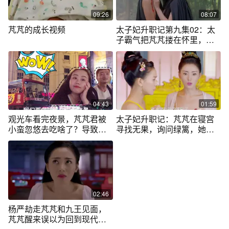
09:26
08:07
芃芃的成长视频
太子妃升职记第九集02：太
子霸气把芃芃搂在怀里，向
九王示威
04:43
01:59
观光车看完夜景，芃芃君被
太子妃升职记：芃芃在寝宫
小蛮忽悠去吃啥了？导致他
寻找无果，询问绿篱，她会
不敢下嘴！
知去向吗
02:46
杨严劫走芃芃和九王见面，
芃芃醒来误以为回到现代欣