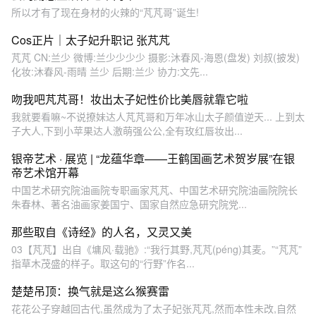
所以才有了现在身材的火辣的“芃芃哥”诞生!
Cos正片｜太子妃升职记 张芃芃
芃芃 CN:兰少 微博:兰少少少少 摄影:沐春风-海恩(盘发) 刘叔(披发)
化妆:沐春风-雨晴 兰少 后期:兰少 协力:文先...
吻我吧芃芃哥！妆出太子妃性价比美唇就靠它啦
我就要看嘛~不说撩妹达人芃芃哥和万年冰山太子颜值逆天... 上到太
子大人,下到小苹果达人激萌强公公,全有玫红唇妆出...
银帝艺术 · 展览 | “龙蕴华章——王鹤国画艺术贺岁展”在银
帝艺术馆开幕
中国艺术研究院油画院专职画家芃芃、中国艺术研究院油画院院长
朱春林、著名油画家姜国宁、国家自然应急研究院党...
那些取自《诗经》的人名，又灵又美
03【芃芃】出自《墉风·载驰》:“我行其野,芃芃(péng)其麦。”“芃芃”
指草木茂盛的样子。取这句的“行野”作名...
楚楚吊顶：换气就是这么猴赛雷
花花公子穿越回古代,虽然成为了太子妃张芃芃,然而本性未改,自然