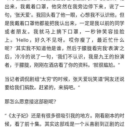
出来，我戴着口罩，他突然在我旁边停下来，说了一
句，‘张天爱’。我回头看了他一眼，心想我不认识他，但
是我戴着口罩他都能把我认出来，一定是我以前的同学
或者朋友。我就马上摘下口罩，一秒钟笑容挂脸
上。‘Hello，好久不见呀。哎你瘦了，最近忙什么
呢？’其实我不知道他是谁，然后于朦胧看完我‘表演’之
后，冷冷的说了一句，‘我们不认识，我是九王的扮演
者，于朦胧，刚刚在酒店看了你的资料。’就很尴尬。”
当记者调侃剧组“太穷”的时候，张天爱玩笑道“网友还说
要给我们捐款。赶紧的，来捐吧。”
那怎么愿意接这部剧呢？
“《太子妃》还是有很多很吸引我的地方。刚看剧本的时
候，看了前十集。其实这部戏是一个从喜剧到正剧的过