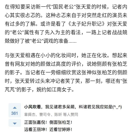
在得知要采访新一代“国民老公”张天爱的时候，记者内
心其实很忐忑的。这种忐忑来自于对突然走红的演员未
有过多的了解。或许是看了《太子妃升职记》对张天爱
的“老公”属性有了先入为主的看法，一路上记者战战兢
兢做好了被“老公”调戏的准备……
与张天爱相遇在小小的化妆间时，她正在化妆。想起来
曾有网友对她的颜做过高度的评价，说她侧颜有张柏芝
的影子。当记者在一旁细细欣赏这张神似张柏芝的侧颜
时，张天爱转过头来冲记者笑了笑，那一刻，哪还有“张
芃芃”的影子，婉约如江南女子。