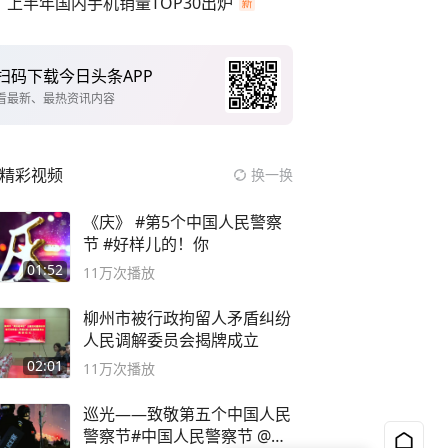
上半年国内手机销量TOP30出炉
扫码下载今日头条APP
看最新、最热资讯内容
精彩视频
换一换
《庆》 #第5个中国人民警察
节 #好样儿的！你
01:52
11万
次播放
柳州市被行政拘留人矛盾纠纷
人民调解委员会揭牌成立
02:01
11万
次播放
巡光——致敬第五个中国人民
警察节#中国人民警察节 @抖