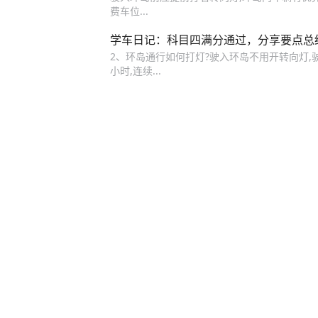
费车位...
学车日记：科目四满分通过，分享要点总
2、环岛通行如何打灯?驶入环岛不用开转向灯,
小时,连续...