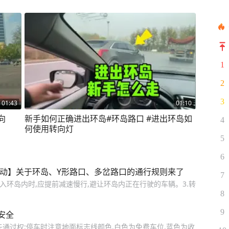
1
2
3
01:43
01:10
向
新手如何正确进出环岛#环岛路口 #进出环岛如
4
何使用转向灯
5
6
行动】关于环岛、Y形路口、多岔路口的通行规则来了
7
入环岛内时,应提前减速慢行,避让环岛内正在行驶的车辆。3.转
8
9
安全
通过权;停车时注意地面标志线颜色,白色为免费车位,蓝色为收