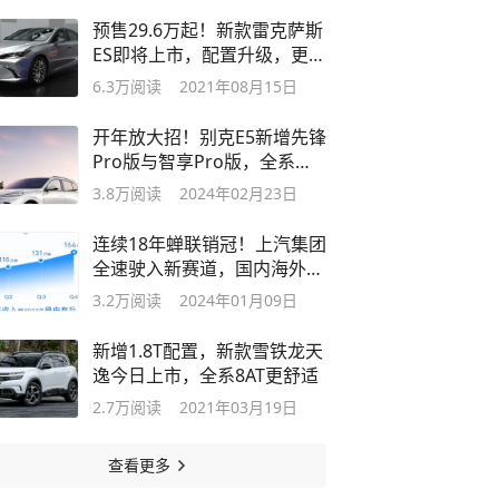
预售29.6万起！新款雷克萨斯
ES即将上市，配置升级，更加
运动豪华
6.3万
阅读
2021年08月15日
开年放大招！别克E5新增先锋
Pro版与智享Pro版，全系终
身质保
3.8万
阅读
2024年02月23日
连续18年蝉联销冠！上汽集团
全速驶入新赛道，国内海外双
开花
3.2万
阅读
2024年01月09日
新增1.8T配置，新款雪铁龙天
逸今日上市，全系8AT更舒适
2.7万
阅读
2021年03月19日
查看更多