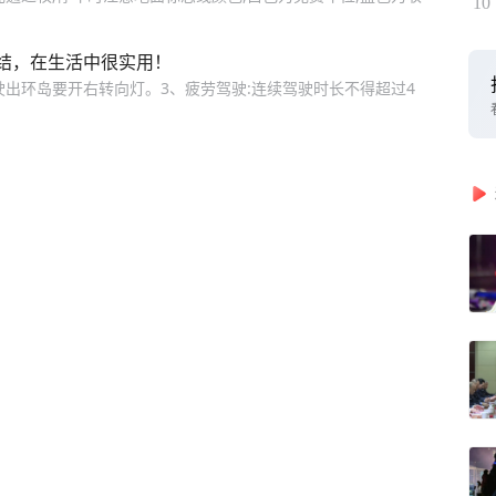
10
结，在生活中很实用！
驶出环岛要开右转向灯。3、疲劳驾驶:连续驾驶时长不得超过4