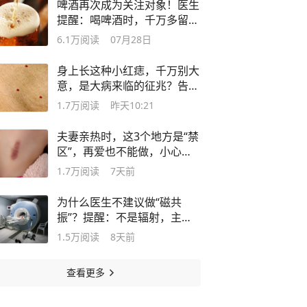
啤酒再次成为关注对象！医生
提醒：喝啤酒时，千万多留意
这几点！
6.1万
阅读
07月28日
身上长这种小红痣，千万别大
意，是大病来临的征兆？告诉
你真相
1.7万
阅读
昨天10:21
夫妻亲热时，这3个地方是“禁
区”，再爱也不能做，小心搞
出人命
1.7万
阅读
7天前
为什么医生不建议做“磁共
振”？提醒：不是辐射，主要
因为这4点
1.5万
阅读
8天前
查看更多