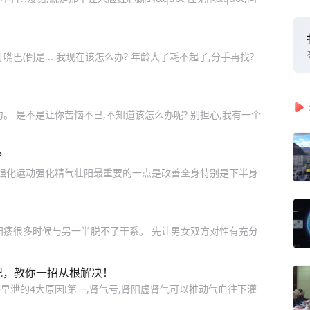
巴(倒是... 我现在该怎么办? 年龄大了耗不起了,分手再找?
。 是不是让你苦恼不已,不知道该怎么办呢? 别担心,我有一个
？
锻炼强化运动强化精气壮阳最重要的一点是改善全身特别是下半身
阳痿很多时候与另一半脱不了干系。 先让男女双方对性有充分
况，教你一招从根解决！
泄的4大原因!第一,肾气亏,肾阳虚肾气可以推动气血往下灌