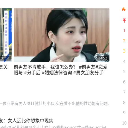
1
2
3
01:51
14:52
4
是关
前男友不肯放手，我该怎么办？ #前男友#恋爱
5
赠与 #分手后 #婚姻法律咨询 #男女朋友分手
6
7
8
一位非常有男人味且健壮的小伙,实在看不出他的性功能有问题,
9
友：女人远比你想象中现实
10
不行?!没错,就是那个让人脸红心跳的&quot;性无能&quot;问