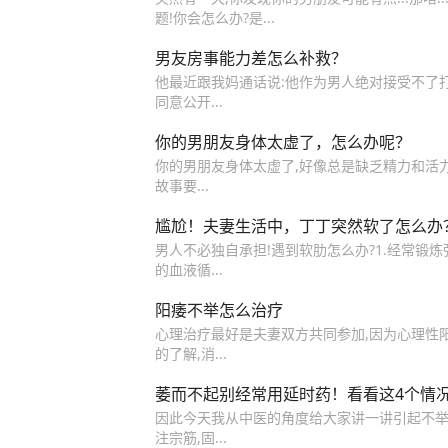
题!你会怎么办?是...
男友房事能力差怎么补救？
他最近跟我妈通话说:他作为男人绝对接受不了打嘴
同意公开...
你的男朋友身体太虚了，怎么办呢？
你的男朋友身体太虚了,好像总是缺乏精力和活力
故事要...
尴尬！夫妻生活中，丁丁突然软了怎么办
男人不必独自承担!遇到软肋怎么办?1.经常
的血液循...
阳痿不举怎么治疗
心理治疗最好是夫妻双方共同参加,因为心理性
的了解,消...
萎而不起别经常用延时药！看看这4个情
因此今天我从中医的角度给大家讲一讲引起不举早
注宗筋,固...