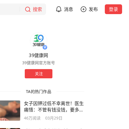
搜索
消息
发布
登录
39健康网
39健康网官方账号
关注
TA的热门作品
女子因钾过低不幸离世！医生
痛惜：不管有钱没钱，要多吃
这几物
46万
阅读
03月29日