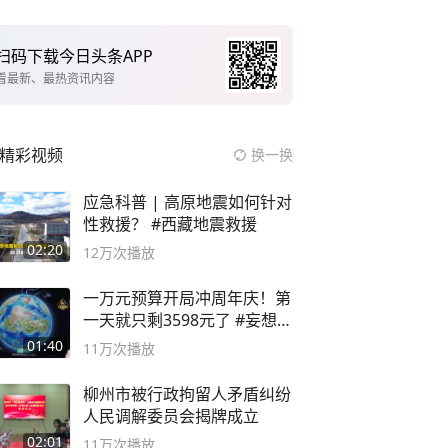
扫码下载今日头条APP
看最新、最热资讯内容
精彩视频
换一换
应急科普 | 高原地震如何针对
性救援？ #西藏地震救援
02:20
12万
次播放
一万元预算开局冲周年庆！第
一天就只剩3598元了 #妄想山
海
01:40
11万
次播放
柳州市被行政拘留人矛盾纠纷
人民调解委员会揭牌成立
02:01
11万
次播放