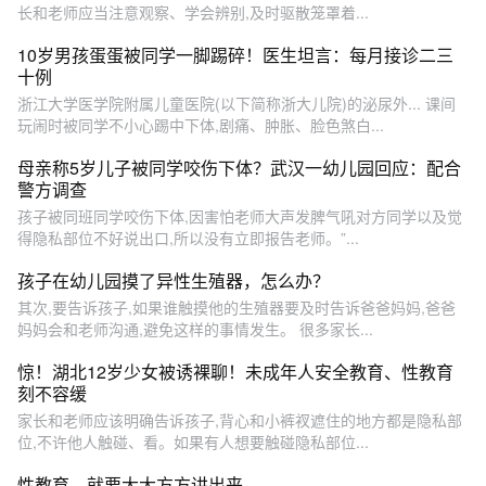
长和老师应当注意观察、学会辨别,及时驱散笼罩着...
10岁男孩蛋蛋被同学一脚踢碎！医生坦言：每月接诊二三
十例
浙江大学医学院附属儿童医院(以下简称浙大儿院)的泌尿外... 课间
玩闹时被同学不小心踢中下体,剧痛、肿胀、脸色煞白...
母亲称5岁儿子被同学咬伤下体？武汉一幼儿园回应：配合
警方调查
孩子被同班同学咬伤下体,因害怕老师大声发脾气吼对方同学以及觉
得隐私部位不好说出口,所以没有立即报告老师。”...
孩子在幼儿园摸了异性生殖器，怎么办？
其次,要告诉孩子,如果谁触摸他的生殖器要及时告诉爸爸妈妈,爸爸
妈妈会和老师沟通,避免这样的事情发生。 很多家长...
惊！湖北12岁少女被诱裸聊！未成年人安全教育、性教育
刻不容缓
家长和老师应该明确告诉孩子,背心和小裤衩遮住的地方都是隐私部
位,不许他人触碰、看。如果有人想要触碰隐私部位...
性教育，就要大大方方讲出来