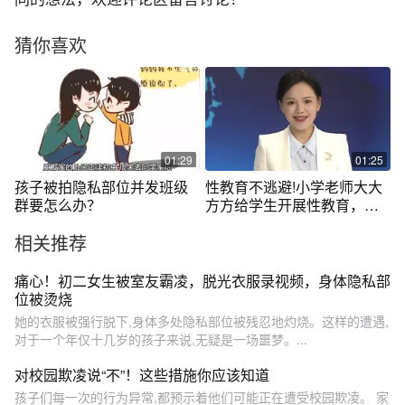
猜你喜欢
01:29
01:25
孩子被拍隐私部位并发班级
性教育不逃避!小学老师大大
群要怎么办？
方方给学生开展性教育，教
孩子认识和保护隐私。正面
相关推荐
引导值得点赞！
痛心！初二女生被室友霸凌，脱光衣服录视频，身体隐私部
位被烫烧
她的衣服被强行脱下,身体多处隐私部位被残忍地灼烧。这样的遭遇,
对于一个年仅十几岁的孩子来说,无疑是一场噩梦。...
对校园欺凌说“不”！这些措施你应该知道
孩子们每一次的行为异常,都预示着他们可能正在遭受校园欺凌。 家