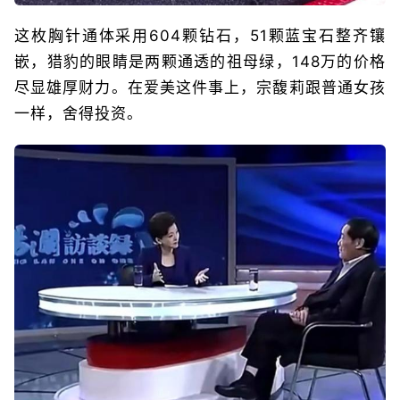
这枚胸针通体采用604颗钻石，51颗蓝宝石整齐镶
嵌，猎豹的眼睛是两颗通透的祖母绿，148万的价格
尽显雄厚财力。在爱美这件事上，宗馥莉跟普通女孩
一样，舍得投资。