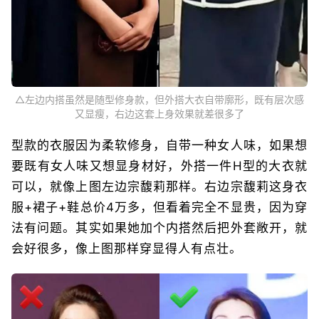
△左边内搭虽然是随型修身款，但外搭大衣自带廓形，既有层次感
又显瘦，右边这套上身效果就差很多了
型款的衣服因为柔软修身，自带一种女人味，如果想
要既有女人味又想显身材好，外搭一件H型的大衣就
可以，就像上图左边宗馥莉那样。右边宗馥莉这身衣
服+裙子+鞋总价4万多，但看着完全不显贵，因为穿
法有问题。其实如果她加个内搭然后把外套敞开，就
会好很多，像上图那样穿显得人有点壮。