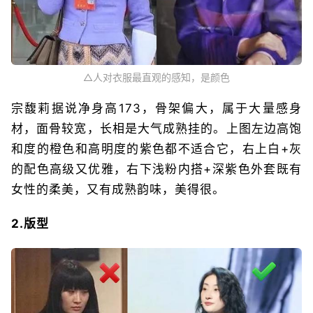
△人对衣服最直观的感知，是颜色
宗馥莉据说净身高173，骨架偏大，属于大量感身
材，面骨较宽，长相是大气成熟挂的。上图左边高饱
和度的橙色和高明度的紫色都不适合它，右上白+灰
的配色高级又优雅，右下浅粉内搭+深紫色外套既有
女性的柔美，又有成熟韵味，美得很。
2.版型