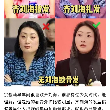
宗馥莉早年间很喜欢齐刘海，谁都有过少女时代，能
理解。但是她的颧骨外扩比较明显，齐刘海的发型偏
偏容易让人把视线集中到颧骨那块，就很凸显缺点。