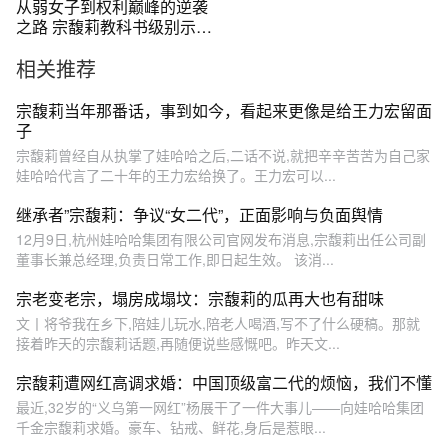
从弱女子到权利巅峰的逆袭
之路 宗馥莉教科书级别示范#
女性成长 #宗馥莉
相关推荐
宗馥莉当年那番话，事到如今，看起来更像是给王力宏留面
子
宗馥莉曾经自从执掌了娃哈哈之后,二话不说,就把辛辛苦苦为自己家
娃哈哈代言了二十年的王力宏给换了。王力宏可以...
继承者”宗馥莉：争议“女二代”，正面影响与负面舆情
12月9日,杭州娃哈哈集团有限公司官网发布消息,宗馥莉出任公司副
董事长兼总经理,负责日常工作,即日起生效。 该消...
宗老变老宗，塌房成塌坟：宗馥莉的瓜再大也有甜味
文丨将爷我在乡下,陪娃儿玩水,陪老人喝酒,写不了什么硬稿。那就
接着昨天的宗馥莉话题,再随便说些感慨吧。昨天文...
宗馥莉遭网红高调求婚：中国顶级富二代的烦恼，我们不懂
最近,32岁的“义乌第一网红”杨展干了一件大事儿——向娃哈哈集团
千金宗馥莉求婚。豪车、钻戒、鲜花,身后是惹眼...