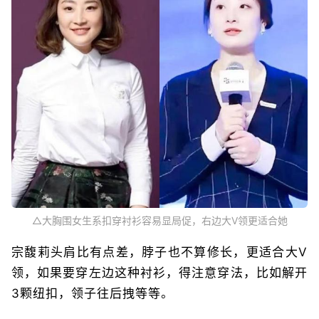
△大胸围女生系扣穿衬衫容易显局促，右边大V领更适合她
宗馥莉头肩比有点差，脖子也不算修长，更适合大V
领，如果要穿左边这种衬衫，得注意穿法，比如解开
3颗纽扣，领子往后拽等等。