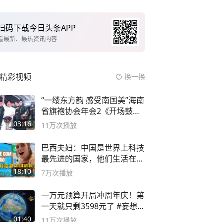
扫码下载今日头条APP
看最新、最热资讯内容
精彩视频
换一换
“一缕东方韵 感受南国美”海南
省旗袍协会年会2《开场鼓》
二团
03:16
11万
次播放
巴西夫妇：中国是世界上科技
最先进的国家，他们生活在
2999年
18:10
7万
次播放
一万元预算开局冲周年庆！第
一天就只剩3598元了 #妄想山
海
01:40
11万
次播放