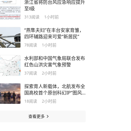
浙江省将防台风应急响应提升
至Ⅰ级
313
阅读
1小时前
“燕隼夫妇”在丰台安家育雏，
四环辅路迎来可爱“新居民”
78
阅读
1小时前
水利部和中国气象局联合发布
红色山洪灾害气象预警
37
阅读
2小时前
探索育人新载体，北航发布全
国高校首个原创科幻IP“图风
行动”
18
阅读
2小时前
查看更多