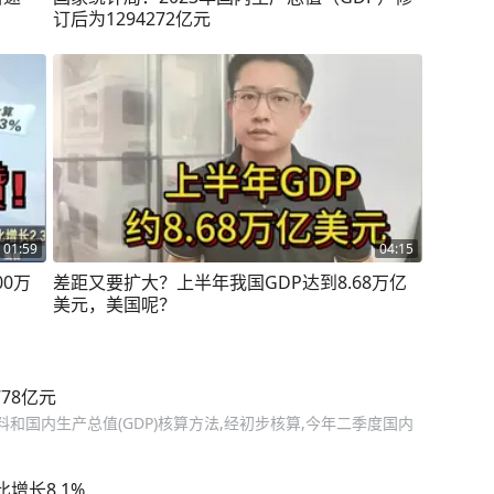
订后为1294272亿元
01:59
04:15
00万
差距又要扩大？上半年我国GDP达到8.68万亿
美元，美国呢？
78亿元
料和国内生产总值(GDP)核算方法,经初步核算,今年二季度国内
增长8.1%