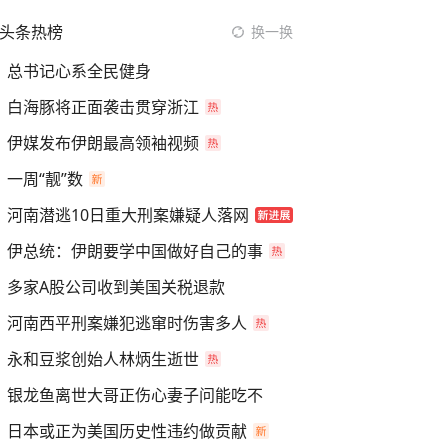
头条热榜
换一换
总书记心系全民健身
白海豚将正面袭击贯穿浙江
伊媒发布伊朗最高领袖视频
一周“靓”数
河南潜逃10日重大刑案嫌疑人落网
伊总统：伊朗要学中国做好自己的事
多家A股公司收到美国关税退款
河南西平刑案嫌犯逃窜时伤害多人
永和豆浆创始人林炳生逝世
银龙鱼离世大哥正伤心妻子问能吃不
日本或正为美国历史性违约做贡献