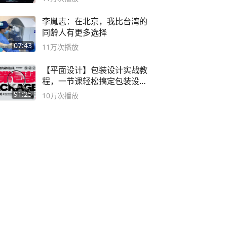
李胤志：在北京，我比台湾的
同龄人有更多选择
07:43
11万
次播放
【平面设计】包装设计实战教
程，一节课轻松搞定包装设计
流程！
91:25
10万
次播放