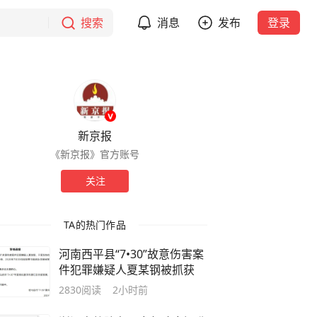
搜索
消息
发布
登录
新京报
《新京报》官方账号
关注
TA的热门作品
河南西平县“7•30”故意伤害案
件犯罪嫌疑人夏某钢被抓获
2830
阅读
2小时前