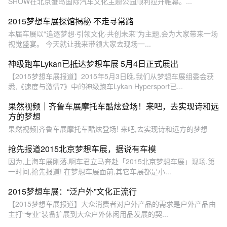
SHOW在北京蟹岛国际汽车文化主题公园顺利拉开帷幕。...
2015梦想车展探馆揭秘 不走寻常路
本届车展以“追逐梦想·引领文化·共创未来”为主题,会为大家带来一场
视觉盛宴。 今天就让我来带领大家去现场一...
神级跑车Lykan已抵达梦想车展 5月4日正式展出
【2015梦想车展报道】2015年5月3日晚,我们从梦想车展组委会获
悉,《速度与激情7》中的神级跑车Lykan Hypersport已...
果然视频｜齐鲁车展摩托车酷炫登场！来吧，去实现诗和远
方的梦想
果然视频|齐鲁车展摩托车酷炫登场! 来吧,去实现诗和远方的梦想
抢先报道2015北京梦想车展，据说有车模
因为,上海车展刚落,啊车君立马奔赴「2015北京梦想车展」现场,第
一时间,抢先报道! 在梦想车展面前,其它车展都是小...
2015梦想车展：“泛户外”文化正流行
【2015梦想车展报道】大众消费者对户外产品的需求是户外产品由
主打“专业”装备扩展到大众户外休闲用品发展的契...