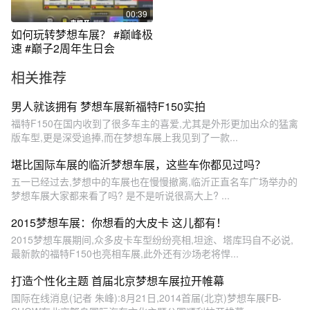
00:39
如何玩转梦想车展？ #巅峰极
速 #巅子2周年生日会
相关推荐
男人就该拥有 梦想车展新福特F150实拍
福特F150在国内收到了很多车主的喜爱,尤其是外形更加出众的猛禽
版车型,更是深受追捧,而在梦想车展上我见到了一款...
堪比国际车展的临沂梦想车展，这些车你都见过吗？
五一已经过去,梦想中的车展也在慢慢撤离,临沂正直名车广场举办的
梦想车展大家都来看了吗? 是不是听说很高大上? ...
2015梦想车展：你想看的大皮卡 这儿都有！
2015梦想车展期间,众多皮卡车型纷纷亮相,坦途、塔库玛自不必说,
最新款的福特F150也亮相车展,此外还有沙场老将悍...
打造个性化主题 首届北京梦想车展拉开帷幕
国际在线消息(记者 朱峰):8月21日,2014首届(北京)梦想车展FB-