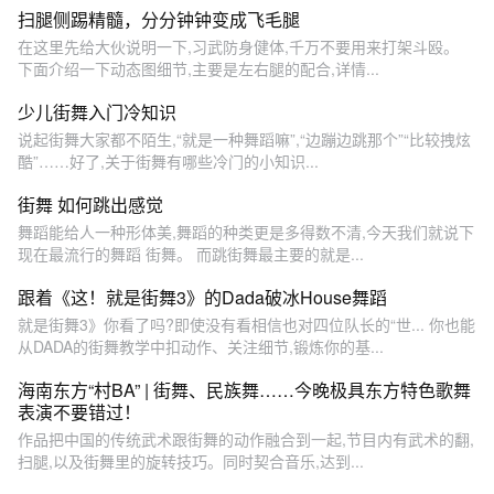
扫腿侧踢精髓，分分钟钟变成飞毛腿
在这里先给大伙说明一下,习武防身健体,千万不要用来打架斗殴。
下面介绍一下动态图细节,主要是左右腿的配合,详情...
少儿街舞入门冷知识
说起街舞大家都不陌生,“就是一种舞蹈嘛”,“边蹦边跳那个”“比较拽炫
酷”……好了,关于街舞有哪些冷门的小知识...
街舞 如何跳出感觉
舞蹈能给人一种形体美,舞蹈的种类更是多得数不清,今天我们就说下
现在最流行的舞蹈 街舞。 而跳街舞最主要的就是...
跟着《这！就是街舞3》的Dada破冰House舞蹈
就是街舞3》你看了吗?即使没有看相信也对四位队长的“世... 你也能
从DADA的街舞教学中扣动作、关注细节,锻炼你的基...
海南东方“村BA” | 街舞、民族舞……今晚极具东方特色歌舞
表演不要错过！
作品把中国的传统武术跟街舞的动作融合到一起,节目内有武术的翻,
扫腿,以及街舞里的旋转技巧。同时契合音乐,达到...