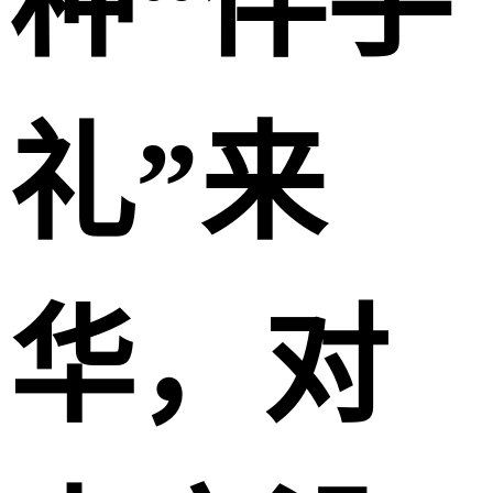
种“伴手
礼”来
华，对