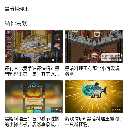
黑暗料理王
猜你喜欢
07:11
03:04
还有人比我手速还快吗？黑
黑暗料理王有那个小可爱玩
暗料理王第一集。其实这个
😁😁
视频是四倍速
17:45
07:22
黑暗料理王：被中秋节耽搁
游戏试玩6:黑暗料理王抓到了
的小摊老板，居然拿象拔蚌
一只新怪物。