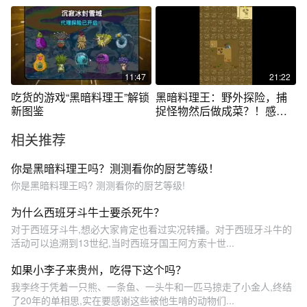
和海胆没辙？
11:47
21:22
吃货的游戏“黑暗料理王”解锁
黑暗料理王：野外探险，捕
新图鉴
捉怪物然后做成菜？！感觉
味道还不错！
相关推荐
你是黑暗料理王吗？测测看你的厨艺等级！
你是黑暗料理王吗? 测测看你的厨艺等级!
为什么西班牙斗牛士要杀死牛？
对于西班牙斗牛,想必大家肯定也看过实况转播。对于西班牙斗牛的
活动可以追溯到13世纪,当时西班牙国王阿方索十世...
如果小李子来贵州，吃得下这个吗？
我李终于凭着一只熊、一条鱼、一头牛和一匹马掠走了小金人,终结
了20年的单相思,实在要感谢这些被他生啃的动物们...