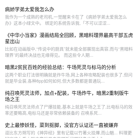
病娇学弟太爱我怎么办
我作为一个成熟的老司机,一觉醒来卡在了《病娇学弟太爱我怎么
办》这本小绿文中。 绑定的系统告诉我,「不可以涩涩...
《中华小当家》漫画结局全回顾，黑暗料理界最高干部五虎
星出山
比如在动画版中,“传说中的厨具”就未能全部展现出真容,而与“黑暗料
理界”的最终决战也无缘得见。 而这些令人期...
暗黑2贫民百姓的经验总结：牛场死灵与标马的分析
这两个职业打法很明确就是炸牛场,网上各种攻略配装也很多了,但问
就是毕业装,各种8pp如何如何,但大多数都是普通玩...
纯召唤死灵法师，加点+配装，牛场炸牛，暗黑2重制版牛
场之王
纯召唤死灵法师点了尸爆技能,基本上就是牛场之王了,比电标马的效
率还要略高,电标马还是非常依赖装备的 召唤系死...
史上最惨妖怪，菜到抠脚，没官方认证还一直被嫌弃
逗比东方朔写的《神异经》里有记载以竹著火挂熚,而山魈... 料理更