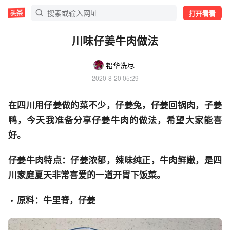
打开看看
川味仔姜牛肉做法
铅华洗尽
2020-8-20 05:29
在四川用仔姜做的菜不少，仔姜兔，仔姜回锅肉，子姜
鸭，今天我准备分享仔姜牛肉的做法，希望大家能喜
好。
仔姜牛肉特点：仔姜浓郁，辣味纯正，牛肉鲜嫩，是四
川家庭夏天非常喜爱的一道开胃下饭菜。
原料：牛里脊，仔姜