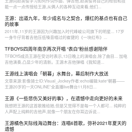
王源向赵英俊学习如何作词作曲、弹吉他,赵英俊将自己的经验和技
能一点一点传授给王源,从俩人的各种互动来看,他们...
王源：出道九年，年少成名与之契合，爆红的基点也有自己
的故事
2011年,11岁的王源因为兴趣加入时代峰峻公司旗下的明星... 17岁
一身牛仔背着吉他压低嗓音唱过的崔健的《一块红布》...
TFBOYS四周年南京再次开唱 “表白”粉丝感谢陪伴
TFBOYS成员王源在受访时表示,13日晚上的演唱会,除了曲目... 加电
吉他演奏,凸显少年的清新。王源木吉他弹唱《我知道...
王源线上演唱会「朝暮」水舞台，幕后制作大放送
文章来源:影像骑士ID:Visual_Jockey作者:echo编辑:kate“朝暮——
王源20岁的一天ONLINE”全直播live舞台11月8日...
王源《一些悲伤又美好的事》，在遗憾中走向更好的未来
我想把王源的这首歌推给她,但是又觉得不是每一个人都可... 纯粹的
人声配上纯粹的吉他声,就像一个朋友在你耳边诉说...
王源橘色天际线海边舞台：连唱6首歌，弥补2021年夏天的
遗憾