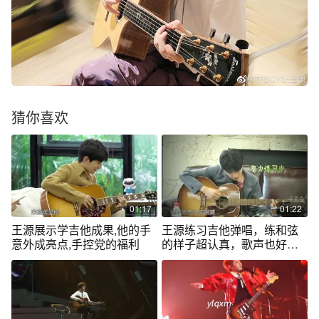
猜你喜欢
01:17
01:22
王源展示学吉他成果,他的手
王源练习吉他弹唱，练和弦
意外成亮点,手控党的福利
的样子超认真，歌声也好听
极了！