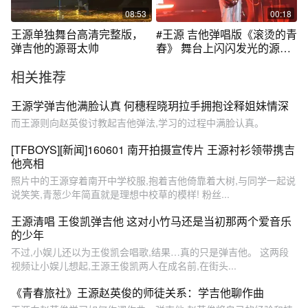
08:53
00:18
王源单独舞台高清完整版，
#王源 吉他弹唱版《滚烫的青
弹吉他的源哥太帅
春》 舞台上闪闪发光的源儿
真的太有魅力了！#王源演唱
相关推荐
会抖音特别场 #抖音城市生活
节 #王源演唱会抖音直播
王源学弹吉他满脸认真 何穗程晓玥拉手拥抱诠释姐妹情深
而王源则向赵英俊讨教起吉他弹法,学习的过程中满脸认真。
[TFBOYS][新闻]160601 南开拍摄宣传片 王源衬衫领带携吉
他亮相
照片中的王源穿着南开中学校服,抱着吉他倚靠着大树,与同学一起说
说笑笑,青葱少年简直就是理想中校草的模样! 粉丝...
王源清唱 王俊凯弹吉他 这对小竹马还是当初那两个爱音乐
的少年
不过,小娱儿还以为王俊凯会唱歌,结果…真的只是弹吉他。 这两段
视频让小娱儿想起,王源王俊凯两人在成名前,在街头...
《青春旅社》王源赵英俊的师徒关系：学吉他聊作曲