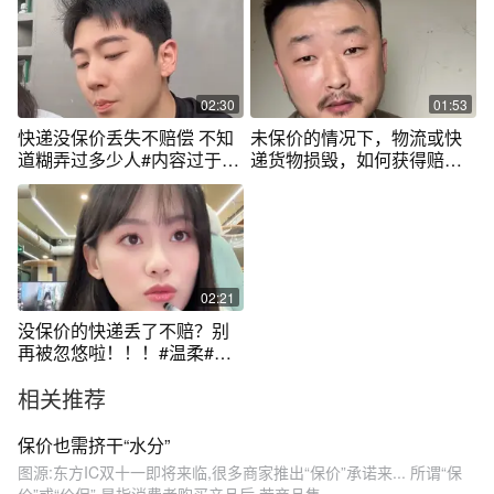
02:30
01:53
快递没保价丢失不赔偿 不知
未保价的情况下，物流或快
道糊弄过多少人#内容过于真
递货物损毁，如何获得赔
实 #生活技巧 #有趣的知识又
偿。#抖来普法2022 #保价 #
增长了
赔偿
02:21
没保价的快递丢了不赔？别
再被忽悠啦！！！#温柔#快
递
相关推荐
保价也需挤干“水分”
图源:东方IC双十一即将来临,很多商家推出“保价”承诺来... 所谓“保
价”或“价保”,是指消费者购买产品后,若商品售...