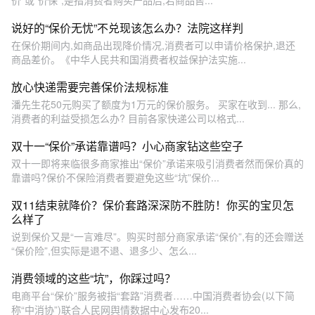
说好的“保价无忧”不兑现该怎么办？法院这样判
在保价期间内,如商品出现降价情况,消费者可以申请价格保护,退还
商品差价。《中华人民共和国消费者权益保护法实施...
放心快递需要完善保价法规标准
潘先生花50元购买了额度为1万元的保价服务。 买家在收到... 那么,
消费者的利益受损怎么办? 目前各家快递公司以格式...
双十一“保价”承诺靠谱吗？小心商家钻这些空子
双十一即将来临很多商家推出“保价”承诺来吸引消费者然而保价真的
靠谱吗?保价不保险消费者要避免这些“坑”保价...
双11结束就降价？保价套路深深防不胜防！你买的宝贝怎
么样了
说到保价又是“一言难尽”。购买时部分商家承诺“保价”,有的还会赠送
“保价险”,但实际是退不退、退多少、怎么...
消费领域的这些“坑”，你踩过吗？
电商平台“保价”服务被指“套路”消费者……中国消费者协会(以下简
称“中消协”)联合人民网舆情数据中心发布20...