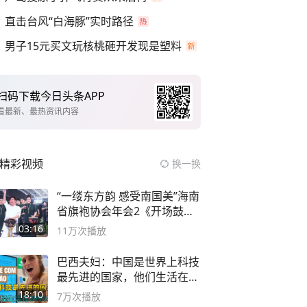
直击台风“白海豚”实时路径
男子15元买文玩核桃砸开发现是塑料
扫码下载今日头条APP
看最新、最热资讯内容
精彩视频
换一换
“一缕东方韵 感受南国美”海南
省旗袍协会年会2《开场鼓》
二团
03:16
11万
次播放
巴西夫妇：中国是世界上科技
最先进的国家，他们生活在
2999年
18:10
7万
次播放