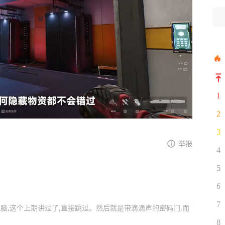
1
2
3
举报
4
5
6
7
脑,这个上期讲过了,直接跳过。然后就是带滴滴声的密码门,而
8