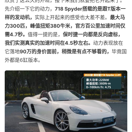
欣赏了这么久的外观，接下来我们就要把它开起来了。
先介绍一下它的动力，
718 Spyder搭载的是跟T版本一
样的发动机，
实际上开起来的感受也大差不差。
最大马
力300匹，峰值扭矩380牛米，官方百公里加速时间仅
需4.7秒。
值得一提的是，
保时捷一向都是反向虚标，
我们实测真实的加速时间在4.5秒左右。
动力表现放在
它落地
90万的身价面前，稍微是有点不够看的，
毕竟国
外都是6缸版本。