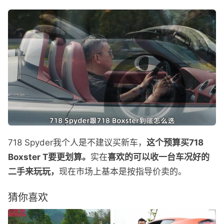
718 Spyder我个人是不建议买新车，
这个预算买718
Boxster T要更划算。
实在
喜欢的可以收一台车况好的
二手来玩玩，
现在市场上基本是按指导价卖的。
猜你喜欢