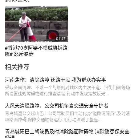
01:47
#香港70岁阿婆不惧威胁拆路
障# 怒斥暴徒
相关推荐
河南焦作：清除路障 还路于民 我为群众办实事
采取全面清理、不落一个的原则对辖区内主次干道、沿街门面等场
所设置违规障碍物进行排查清理,行动中发现摆放反光...
大风天清理路障，公交司机争当交通安全守护者
青岛城运公交崂山巴士公司驾驶员们主动化身“道路清障员”,及时清
理路面障碍,保障交通顺畅运行,用行动温暖了整座...
青岛城阳巴士驾驶员及时清除路面障碍物 消除隐患保安全
畅通