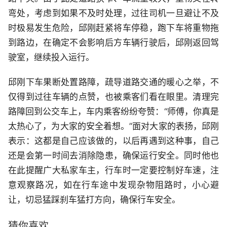
弯处，考虑到如果不及时处理，过往司机一旦避让不及
时极易发生危险，邱刚赶紧将车停稳，跑下车将重物拖
到路边，在确定不会影响后方车辆行驶后，邱刚返回驾
驶室，继续投入运行。
邱刚下车果断处置路障，疏导道路交通的暖心之举，不
仅得到过往车辆的点赞，也被乘客们看在眼里。清理完
路障回到公交车上，车内乘客纷纷夸赞：“师傅，你真是
太热心了，为大家的安全着想。”面对大家的表扬，邱刚
表示：这都是自己应该做的，以后再遇到这种事，自己
还是会第一时间去消除隐患，确保运行安全。同时他也
在此提醒广大私家车主，行车时一定要控制好车速，注
意观察路况，如在行车途中发现杂物阻路时，小心避
让，切忌猛踩刹车猛打方向，确保行车安全。
猜你喜欢