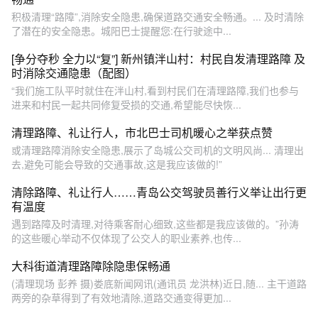
积极清理“路障”,消除安全隐患,确保道路交通安全畅通。... 及时清除
了潜在的安全隐患。城阳巴士提醒您:在行驶途中...
[争分夺秒 全力以“复”] 新州镇泮山村：村民自发清理路障 及
时消除交通隐患（配图）
“我们施工队平时就住在泮山村,看到村民们在清理路障,我们也参与
进来和村民一起共同修复受损的交通,希望能尽快恢...
清理路障、礼让行人，市北巴士司机暖心之举获点赞
或清理路障消除安全隐患,展示了岛城公交司机的文明风尚... 清理出
去,避免可能会导致的交通事故,这是我应该做的!”
清除路障、礼让行人……青岛公交驾驶员善行义举让出行更
有温度
遇到路障及时清理,对待乘客耐心细致,这些都是我应该做的。”孙涛
的这些暖心举动不仅体现了公交人的职业素养,也传...
大科街道清理路障除隐患保畅通
(清理现场 彭养 摄)娄底新闻网讯(通讯员 龙洪林)近日,随... 主干道路
两旁的杂草得到了有效地清除,道路交通变得更加...