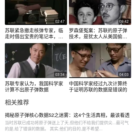
02:47
09:42
苏联紧急撤走核弹专家，临
罗森堡冤案：苏联的原子弹
走时借出宝贵的笔记本，原
技术，是犹太人从美国偷来
来数据有假
的？
03:34
04:03
苏联专家认为，我国科学家
中国科学家经过九次计算终
计算不出原子弹数据
于证明苏联的数据是错误的
相关推荐
揭秘原子弹核心数据52之迷雾：这4个生活真相，最该看透
当时苏联已成功将原子弹送上了天,但他们不给我们提供尖...最可气
的是,给了错误的数据。 其实,他们的目的,是不希望...