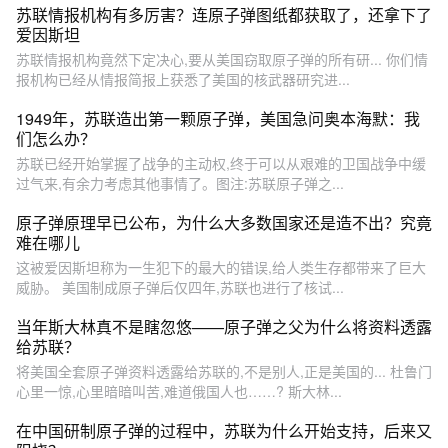
苏联情报机构有多厉害？连原子弹图纸都获取了，还拿下了
爱因斯坦
苏联情报机构竟然下定决心,要从美国窃取原子弹的所有研... 你们情
报机构已经从情报简报上获悉了美国的核武器研究进...
1949年，苏联造出第一颗原子弹，美国急问奥本海默：我
们怎么办？
苏联已经开始掌握了战争的主动权,终于可以从艰难的卫国战争中缓
过气来,有余力考虑其他事情了。图注:苏联原子弹之...
原子弹原理早已公布，为什么大多数国家还是造不出？究竟
难在哪儿
这被爱因斯坦称为一生犯下的最大的错误,给人类生存都带来了巨大
威胁。 美国制成原子弹后仅四年,苏联也进行了核试...
当年斯大林真不是瞎忽悠——原子弹之父为什么将资料透露
给苏联？
将美国全套原子弹资料透露给苏联的,不是别人,正是美国的... 杜鲁门
心里一惊,心里暗暗叫苦,难道俄国人也……? 斯大林...
在中国研制原子弹的过程中，苏联为什么开始支持，后来又