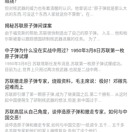
阻挠？
但对核武器的威力也有着清醒的认识。他曾说过:”原子弹就是那么大
点的东西,可没这个东西人家就说你不算数”。在...
揭秘苏联原子弹间谍案
由于福克斯的帮助,苏联很快制造出了自己的原子弹。 入主... 他和帕
尔斯被委以跟踪德国研制核武器进展的任务。 为了...
中子弹为什么没在实战中用过？1950年3月8日苏联第一枚
原子弹试爆
1950年3月8日:苏联塔斯社发布消息,苏联第一枚原子弹试爆成功。
目前为止,世界上只用过两次核武器,也就是二战中两...
苏联撤走原子弹专家，烧毁资料，毛主席说：极好！邓稼先
迎难而上
苏联即引爆了第一颗原子弹,成为了继美国之后,第二个拥有... 从这时
起中国便萌生了研制核武器的想法,但是,新中国过于...
苏联高层从自己角度，谈停造原子弹和撤走专家，如何与中
国交恶！
谈停造原子弹和撤走专家,如何与中国交恶!一纸调令,五千... 五千多
名苏联专家和他们的家人神情复杂,告别了这个他们...