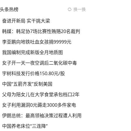
头条热榜
换一换
奋进开新局 实干挑大梁
韩媒：韩足协7场比赛性贿赂20名裁判
李亚鹏向地铁吐血女孩捐99999元
我国编制完成新版全月地质图
女子开一天一夜空调后二氧化碳中毒
宇树科技发行价格150.80元/股
中国“五箭齐发”反制美国
父母为陪女儿在大学食堂承包档口2年
女子利用漏洞0元薅走3000多件家电
伊朗总统：最高领袖决策过程遭人利用
中国养老床位“三连降”