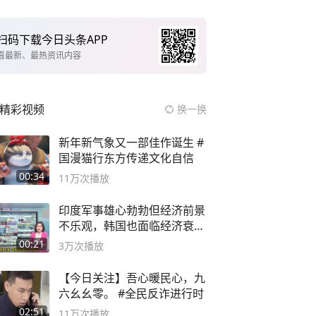
扫码下载今日头条APP
看最新、最热资讯内容
精彩视频
换一换
新年新气象又一部佳作诞生 #
国漫猫行东方传递文化自信
00:34
11万
次播放
印度军事雄心勃勃但经济前景
不乐观，韩国也面临经济衰退
风险
00:21
3万
次播放
【今日关注】吾心暖民心，九
六幺幺零。 #全民反诈进行时
02:51
11万
次播放