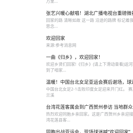
万里...
张艺兴暖心献唱！湖北广播电视台重磅微
回家的路 清晰如故 这一路 沿途的路牌 标记着
思念...
欢迎回家
来源:参考消息网
一曲《归乡》，欢迎回家！
欢迎乡贤们回家!《归乡》(请上下滑动查看)运河
到了咱家...
温暖！中国台北女足亚运会赛后谢场，球
中国台北女足2-1击败印度女足迎来开门红。 赛
兰溪
台湾花莲客属会到广西贺州参访 当地群
热烈欢迎同胞乡亲回家。这是广西贺州乡亲迎接
湾花莲县客...
同胞出战亚运会，现场球迷喊“欢迎回家”