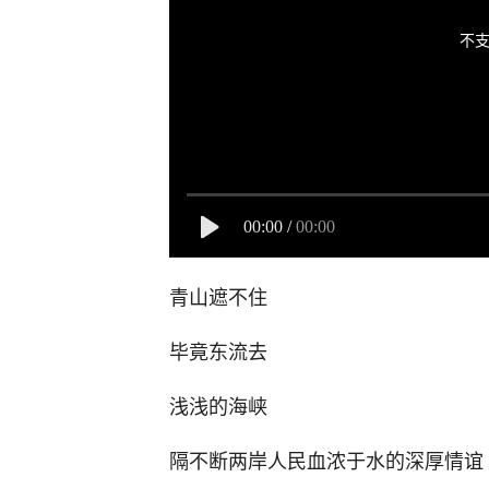
不支
00:00
/
00:00
青山遮不住
毕竟东流去
浅浅的海峡
隔不断两岸人民血浓于水的深厚情谊