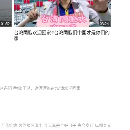
01:52
03:24
台湾同胞欢迎回家#台湾同胞们中国才是你们的
家
赵丹阳 手绘:王湘、谢滢滢终审:安涛欢迎回家!
 万花绽放 为你接风洗尘 今天真是个好日子 古今岁月 纵横春光