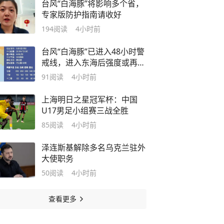
台风“白海豚”将影响多个省，
专家版防护指南请收好
194
阅读
4小时前
台风“白海豚”已进入48小时警
戒线，进入东海后强度或再度
加强
91
阅读
4小时前
上海明日之星冠军杯：中国
U17男足小组赛三战全胜
85
阅读
4小时前
泽连斯基解除多名乌克兰驻外
大使职务
50
阅读
4小时前
查看更多