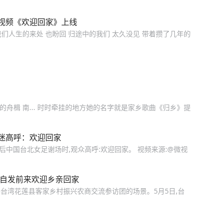
视频《欢迎回家》上线
我们人生的来处 也盼回 归途中的我们 太久没见 带着攒了几年的
的舟楫 南... 时时牵挂的地方她的名字就是家乡歌曲《归乡》提
迷高呼：欢迎回家
后中国台北女足谢场时,观众高呼:欢迎回家。 视频来源:@微视
众自发前来欢迎乡亲回家
台湾花莲县客家乡村振兴农商交流参访团的场景。5月5日,台