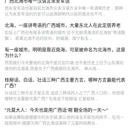
广西北海市唯一汉语言永安军话
而永安军话也是目前北海市众多汉语方言中唯一有清晰历史... 那种
认为永安军话的历史可以追溯到明代以前的观点也不可...
北海，一座讲粤语的广西城市，大量东北人在此定居养老
实际上广西也有很多讲粤语的城市,位于北部湾海滨的北海就“粤语飘
飘”。 距离北海不远的钦州、防城港、南宁和玉...
有一座城市，明明是靠近南海，可是被命名为北海市，这是
为什么？
然而我们今天要说的北海不是贝加尔湖,也不是历史上位于山东潍坊
境内的北海县,而是位于广西南部的北海市。 单从地...
桂柳话、白话、壮话三种广西主要方言，哪种方言最能代表
广西？
壮话这三种方言才是主流,说这三种话的人占了广西人口的... 你觉得
哪种方言最能代表广西? 先来说下桂柳话,它是桂林...
"元莫大人：今天也是用广西话‘萌’翻全场的一天～"
如果说舞蹈是檀健次的杀手锏,那么他的语言天赋也同样不... 在另一
段视频中,檀健次用广西北海话演绎了元莫的经典台...