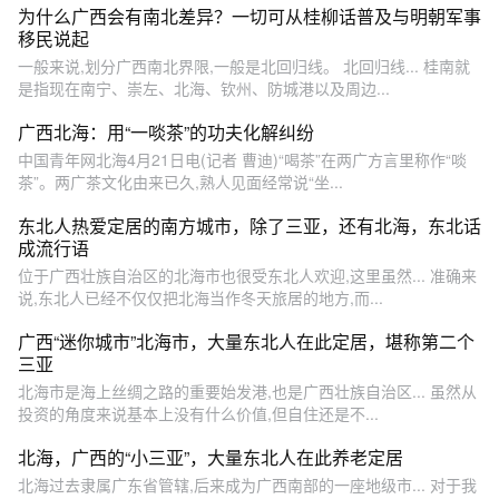
为什么广西会有南北差异？一切可从桂柳话普及与明朝军事
移民说起
一般来说,划分广西南北界限,一般是北回归线。 北回归线... 桂南就
是指现在南宁、崇左、北海、钦州、防城港以及周边...
广西北海：用“一啖茶”的功夫化解纠纷
中国青年网北海4月21日电(记者 曹迪)“喝茶”在两广方言里称作“啖
茶”。两广茶文化由来已久,熟人见面经常说“坐...
东北人热爱定居的南方城市，除了三亚，还有北海，东北话
成流行语
位于广西壮族自治区的北海市也很受东北人欢迎,这里虽然... 准确来
说,东北人已经不仅仅把北海当作冬天旅居的地方,而...
广西“迷你城市”北海市，大量东北人在此定居，堪称第二个
三亚
北海市是海上丝绸之路的重要始发港,也是广西壮族自治区... 虽然从
投资的角度来说基本上没有什么价值,但自住还是不...
北海，广西的“小三亚”，大量东北人在此养老定居
北海过去隶属广东省管辖,后来成为广西南部的一座地级市... 对于我