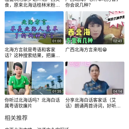
食，原来北海话桂林米粉是
你会说几种？
这样说的。
01:00
02:43
北海方言就是粤语和客家
广西北海方言来啦😁
话？这种搜索结果，把廉州
话放在何处！
01:35
04:14
你听过北海话吗？北海白话
分享北海白话客家话（艾
属粤语钦廉片
话）朗诵两首诗词，好听极
了
相关推荐