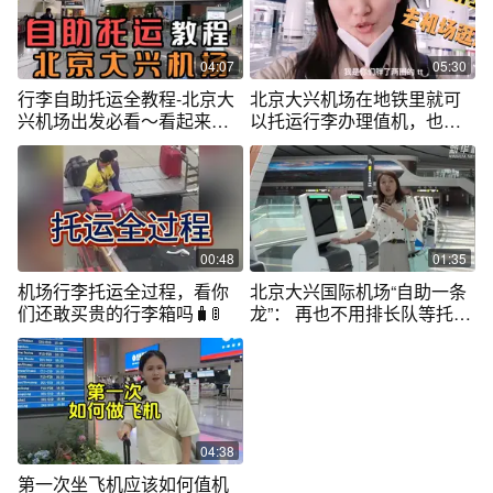
04:07
05:30
行李自助托运全教程-北京大
北京大兴机场在地铁里就可
兴机场出发必看～看起来经
以托运行李办理值机，也太
验要丰富！
方便逛街了吧
00:48
01:35
机场行李托运全过程，看你
北京大兴国际机场“自助一条
们还敢买贵的行李箱吗🧳🚦
龙”： 再也不用排长队等托运
了
04:38
第一次坐飞机应该如何值机