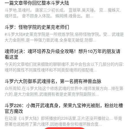
一篇文章带你回忆整本斗罗大陆
斗罗地,圣魂村。 唐家三少初长成。 蓝银草,昊天锤。 双... 魔蛛灭,
魂环显。 奋不顾身入体现。 蛛网缚,魂骨出。 剧...
斗罗：怪物学院的史莱克老师们
#斗罗大陆#史莱克学院是一所修炼学院,俗称怪物学院。受... 武魂是
大力金刚熊,是一种强力兽武魂,全身毫无破绽,防御...
魂师对决：魂环培养及升级全攻略！想升10万年的朋友请
看这里
今天的文章咱们就来细致的聊聊魂环,其中会包含以下几部分的内容:
魂环的属性不同属性魂环和不同类型魂师的搭配魂...
斗罗六大防御系武魂排名，第一名拥有神兽血脉
众所周知,在斗罗大陆这个修炼武魂的世界中,魂师发展方向...排在第
六的,是大力金刚熊,武魂拥有者是史莱克学院副院长...
斗罗226：小舞开武魂真身，荣荣九宝神光被削，粉丝吐槽
官方魔改
在动漫《斗罗大陆》即将播放的226话里,正片还没开播就让... 毕竟
原著也说她用了第六魂环,因她魂兽身份和魂环融合度...