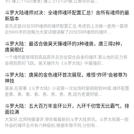
节) 锤三:1122(爆发) 锤三:2121(护盾,过泰坦巨猿...
斗罗大陆魂师对决：全魂师魂环配置汇总！含所有魂师的最
新版本
首先还是22位SSR魂师的魂环配置汇总,考虑到上次维一是用一篇将
近5000字的攻略为大家详细讲解了22位SSR魂师的魂环...
斗罗大陆：最适合做昊天锤魂环的3种魂兽，唐三得2种，
唐昊眼红
一个魂师能够得到高品质并且完全契合自身的魂环,那么他的实力将
会得到质的飞跃。昊天锤作为《斗罗大陆》中最强的...
斗罗大陆：唐昊的金色魂环首次展现，难怪“炸环”会被尊为
神技
唐昊,在原著《斗罗大陆》小说第一次出场时是刚刚到90级,魂环配置
是黄、黄、紫、紫、黑、黑、黑、黑,因为老婆阿银...
斗罗大陆：五大百万年金环公开，九环千仞雪无比霸气，排
面拉满
大家好,北冥特摄漫评,带你看最新的斗罗大陆资讯。斗罗大陆第一部
作品的魂环总共有六种级别,根据年限不同,分别有...