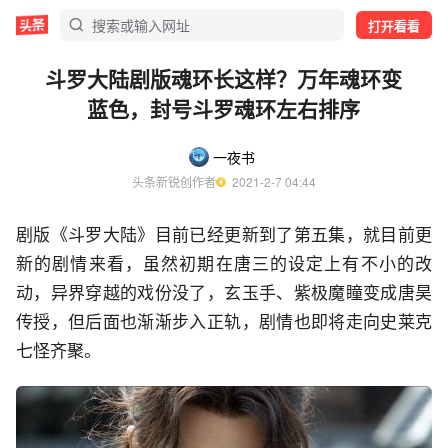
打开看看
斗罗大陆剧版魂环长这样？万年魂环变
蓝色，封号斗罗魂环左右排序
一夜书
头条新锐创作者
  2021-2-7 04:44
剧版《斗罗大陆》目前已经更新到了第五集，就目前更
新的剧情来看，虽然初期在唐三的设定上有不小的改
动，异界穿越的戏份没了，玄玉手、紫极魔瞳变成唐昊
传授，但后面也渐渐步入正轨，剧情也即将走向史莱克
七怪齐聚。