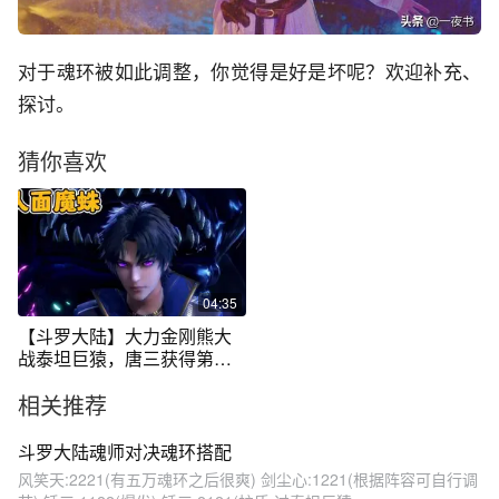
对于魂环被如此调整，你觉得是好是坏呢？欢迎补充、
探讨。
猜你喜欢
04:35
【斗罗大陆】大力金刚熊大
战泰坦巨猿，唐三获得第三
魂环
相关推荐
斗罗大陆魂师对决魂环搭配
风笑天:2221(有五万魂环之后很爽) 剑尘心:1221(根据阵容可自行调