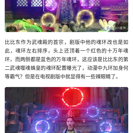
比比东作为武魂殿的首宗，剧版中他的魂环改也是如
此，魂环左右排序，头上还顶着一个红色的十万年魂
环，而两侧都是蓝色的万年魂环，这应该是比比东的第
二武魂噬魂蛛皇的魂环配置曝光了，动漫中九环加身何
等霸气？但是在电视剧版中就显得有一些辣眼睛了。