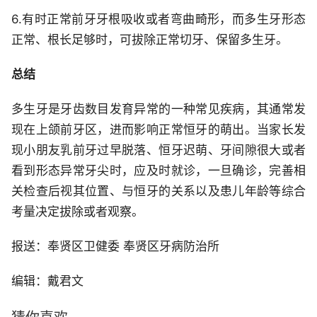
6.有时正常前牙牙根吸收或者弯曲畸形，而多生牙形态
正常、根长足够时，可拔除正常切牙、保留多生牙。
总结
多生牙是牙齿数目发育异常的一种常见疾病，其通常发
现在上颌前牙区，进而影响正常恒牙的萌出。当家长发
现小朋友乳前牙过早脱落、恒牙迟萌、牙间隙很大或者
看到形态异常牙尖时，应及时就诊，一旦确诊，完善相
关检查后视其位置、与恒牙的关系以及患儿年龄等综合
考量决定拔除或者观察。
报送：奉贤区卫健委 奉贤区牙病防治所
编辑：戴君文
猜你喜欢