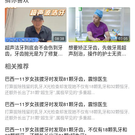
08:38
03:05
超声洁牙到底会不会伤到牙
想要矫正牙齿，先做牙周超
齿，牙齿抛光是为了修复损
声刮治，操作的护士无资
伤的吗？
格？
相关推荐
巴西一11岁女孩拔牙时发现81颗牙齿，震惊医生
打算拔除残留的乳牙,X光检查却发现她不仅有18颗乳牙和32颗恒牙,
还额外长出了31颗“超生牙”,属极罕见的“多重超...
巴西一11岁女孩拔牙时发现81颗牙齿，震惊医生
打算拔除残留的乳牙,X光检查却发现她不仅有18颗乳牙和32颗恒牙,
还额外长出了31颗“超生牙”,属极罕见的“多重超...
巴西一11岁女孩拔牙时发现81颗牙齿，不仅有18颗乳牙和