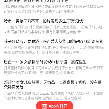
32颗恒牙，还额外长出了31颗“超生牙”
打算拔除残留的乳牙,X光检查却发现她不仅有18颗乳牙和32颗恒牙,
还额外长出了31颗“超生牙”,属极罕见的“多重超...
哈市一男孩牙列不齐，拍片发现多生牙玩“潜伏”……
一口整齐的牙齿,对于爱美的孩子们来说尤为重要。6岁的子轩小朋
友和同学们相处的非常愉快,但有件事却困扰着他,新...
孩子牙畸形，要做矫正吗？暨大穗华口腔提醒这8点别忽视
因为会影响牙齿正常的咀嚼功能,等到孩子长大后,也会严重影响颜面
美观,到时候后悔莫及!1、龅牙龅牙是一种比较常见...
巴西一11岁女孩拔牙时发现81颗牙齿，震惊医生
打算拔除残留的乳牙,X光检查却发现她不仅有18颗乳牙和32颗恒牙,
还额外长出了31颗“超生牙”,属极罕见的“多重超...
邓超11岁女儿皮肤黑、牙齿凸，长得像极了奶奶，没有继
承孙俪美貌
邓超11岁女儿皮肤黑,牙齿凸起,长得像极了奶奶,也就是邓... 下图是
邓超小时候的全家福照片,因为属于超生,所以取名叫...
App内打开