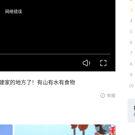
3
网络错误
4
5
6
7
8
9
适建家的地方了！有山有水有食物
10
举报