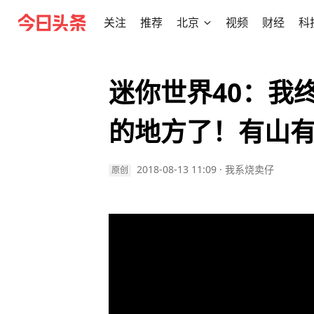
关注
推荐
北京
视频
财经
科
迷你世界40：我
的地方了！有山
2018-08-13 11:09
·
我系烧卖仔
原创