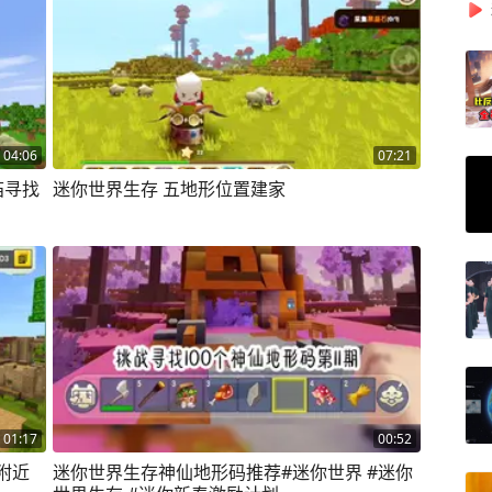
04:06
07:21
庙寻找
迷你世界生存 五地形位置建家
01:17
00:52
附近
迷你世界生存神仙地形码推荐#迷你世界 #迷你