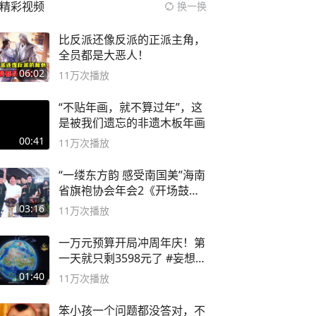
精彩视频
换一换
比反派还像反派的正派主角，
全员都是大恶人！
06:02
11万
次播放
“不贴年画，就不算过年”，这
是被我们遗忘的非遗木板年画
00:41
11万
次播放
“一缕东方韵 感受南国美”海南
省旗袍协会年会2《开场鼓》
二团
03:16
11万
次播放
一万元预算开局冲周年庆！第
一天就只剩3598元了 #妄想山
海
01:40
11万
次播放
笨小孩一个问题都没答对，不