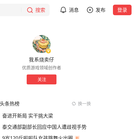
搜索
消息
发布
登录
我系烧卖仔
优质游戏领域创作者
关注
头条热榜
换一换
奋进开新局 实干挑大梁
泰交通部副部长回应中国人遭歧视手势
9岁120斤啦啦队女孩跳舞火出圈