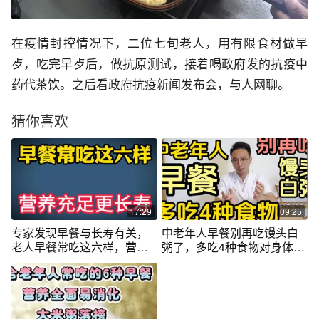
在疫情封控情况下，二位七旬老人，用有限食材做早
歺，吃完早歺后，做抗原测试，接着喝政府发的抗疫中
药代茶饮。之后看政府抗疫新闻发布会，与人网聊。
猜你喜欢
17:29
09:25
专家发现早餐与长寿有关，
中老年人早餐别再吃馒头白
老人早餐常吃这六样，营养
粥了，多吃4种食物对身体有
充足更长寿
好处