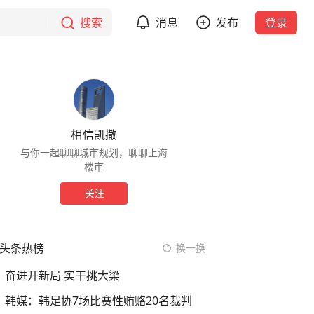
搜索
消息
发布
登录
相信凯撒
与你一起聊聊城市规划，聊聊上海
楼市
关注
头条热榜
换一换
奋进开新局 实干挑大梁
韩媒：韩足协7场比赛性贿赂20名裁判