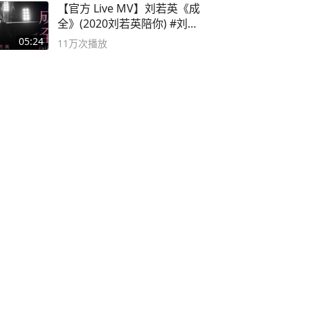
【官方 Live MV】刘若英《成
全》(2020刘若英陪你) #刘若
英 #成全
05:24
11万
次播放