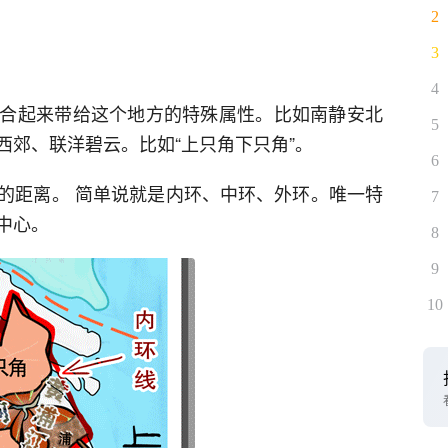
2
3
4
合起来带给这个地方的特殊属性。比如南静安北
5
西郊、联洋碧云。比如“上只角下只角”。
6
的距离。 简单说就是内环、中环、外环。唯一特
7
中心。
8
9
10