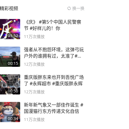
精彩视频
换一换
《庆》 #第5个中国人民警察
节 #好样儿的！你
01:52
11万
次播放
强者从不抱怨环境，这弹弓玩
户外的谁拥有过，太准了#弹
弓#户外
00:15
12万
次播放
重庆版胖东来也开到吾悦广场
了 #永辉超市 #重庆版胖永辉
00:50
12万
次播放
新年新气象又一部佳作诞生 #
国漫猫行东方传递文化自信
00:34
11万
次播放