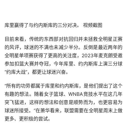
库里赢得了与约内斯库的三分对决。 视频截图
目前来看，传统的东西部对抗回归并未拯救全明星正赛
的风评，球迷的不满也未减少半分。反倒是最近两年的
全明星单项赛获得了更高的关注度，2023年麦克朗受邀
参加扣篮大赛并夺冠，今年库里、约内斯库上演三分球
“约库大战”，都更让球迷兴奋。
“所有的功劳都属于库里和约内斯库，是他们提出了这个
有趣的想法。随着女子篮球、WNBA竞技水平在这几年
突飞猛进，这样的想法和创意是顺势而为，也更容易为
球迷所接受。”在萧华看来，联盟需要在全明星周末上做
更多、更积极的尝试。