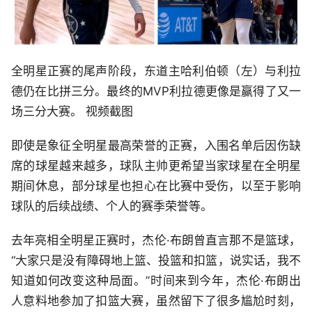
全明星正赛的尾声阶段，东道主哈利伯顿（左）与利拉
德仍在比拼三分。最终的MVP利拉德更像是赢得了又一
场三分大赛。 视频截图
即使是象征全明星最高荣誉的正赛，入围名单后因伤缺
席的球星越来越多，球队主帅更希望当家球星在全明星
期间休息，部分球星也担心在比赛中受伤，以至于影响
球队的后续战绩、个人的赛季荣誉等。
去年亮相全明星正赛时，杰伦·布朗曾直言那不是篮球，
“大家只是没有障碍地上篮、投篮和扣篮，说实话，我不
知道如何改变这种局面。”时间来到今年，杰伦·布朗出
人意料地参加了扣篮大赛，虽然留下了很多尴尬时刻，