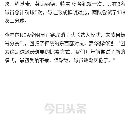
次，约基奇、莱昂纳德、特雷·杨各犯规一次，只有3名
球员总计罚球5次，与之形成鲜明对比，两队尝试了168
次三分球。
今年的NBA全明星正赛取消了队长选人模式、末节目标
得分赛制，回归了传统的东西部对抗，萧华解释道：“因
为这是球迷最想要的比赛方式。我们几年前尝试了新的
模式，最初反响不错，但球迷、球员逐渐厌倦了。”