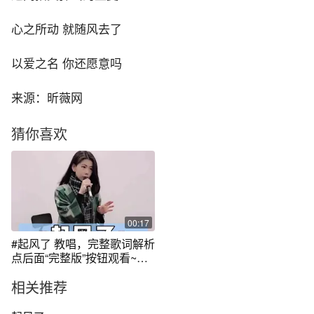
心之所动 就随风去了
以爱之名 你还愿意吗
来源：昕薇网
猜你喜欢
00:17
#起风了 教唱，完整歌词解析
点后面“完整版”按钮观看~今
晚你家汤圆是咸的还是甜
相关推荐
的？ #喜乐闹元宵