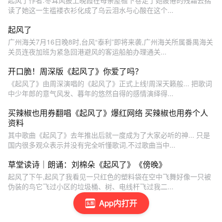
起风了作者:冬耳风披上晚霞在母亲屋檐下卷走了她疲倦的残霜云揣
读了她这一生褴褛衣衫化成了乌云泪水与心酸在这个...
起风了
广州海关7月16日晚8时,台风“泰利”即将来袭,广州海关所属番禺海关
关员连夜加班为紧急回港避风的客运船舶办理通关...
开口脆！周深版《起风了》你爱了吗？
《起风了》由周深演唱的《起风了》正式上线!周深天籁般... 把歌词
中少年郎的意气风发、暮年的悠然自得的感情演绎得...
买辣椒也用券翻唱《起风了》爆红网络 买辣椒也用券个人
资料
其中歌曲《起风了》去年推出后就一度成为了大家必听的神... 只是
国内很多观众表示并没有完全听懂歌词,不过歌曲当中...
草堂读诗｜朗诵：刘棉朵《起风了》《傍晚》
起风了下午,起风了我看见一只红色的塑料袋在空中飞舞好像一只被
伪装的鸟它飞过小区的垃圾桶、树、电线杆飞过我二...
App内打开