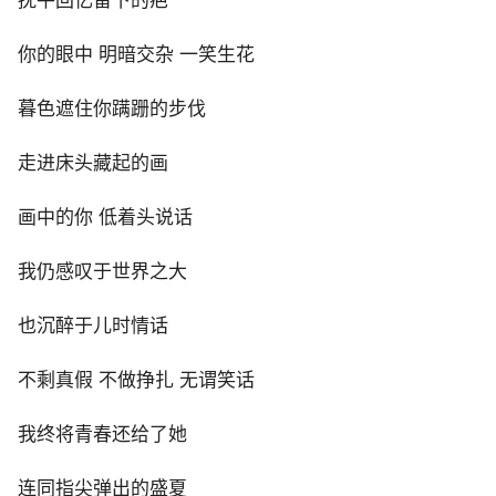
抚平回忆留下的疤
你的眼中 明暗交杂 一笑生花
暮色遮住你蹒跚的步伐
走进床头藏起的画
画中的你 低着头说话
我仍感叹于世界之大
也沉醉于儿时情话
不剩真假 不做挣扎 无谓笑话
我终将青春还给了她
连同指尖弹出的盛夏