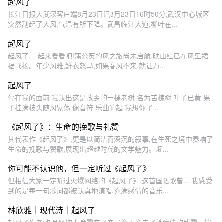
起风了
长江日报大武汉客户端8月23日讯8月23日16时50分,武汉中心城区
突然刮起了大风,气温有所下降。武昌临江大道,柳叶在...
起风了
起风了,一起来看看吧!蒲公英的风之旅尚未启航,映山红已在风里裙
裾飞扬。年少风雅,鲜衣怒马,如果春风不来,就让万...
起风了
停在我的面前 我认出这是故乡的一棵老树 名为苦楝树 叶子已黄 果
子挂满枝头随风晃荡 像音符 乐曲响起 我想你了...
《起风了》：生命的挽歌与礼赞
其代表作《起风了》,更是以简洁而深沉的叙事,在生死之境中奏响了
生命的挽歌与赞歌,展现出超越时代的文学魅力。堀...
你可能不认识他，但一定听过《起风了》
但相信大家一定听过火爆网络的《起风了》,这首国语歌曾... 我感受
到的是每一句歌词都被认真地演唱,充满感情的音乐...
林欣雅｜现代诗｜起风了