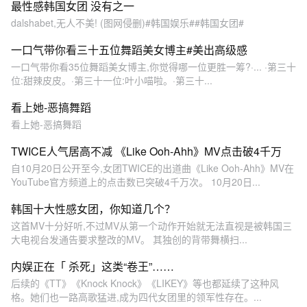
最性感韩国女团 没有之一
dalshabet,无人不美! (图网侵删)#韩国娱乐##韩国女团#
一口气带你看三十五位舞蹈美女博主#美出高级感
一口气带你看35位舞蹈美女博主,你觉得哪一位更胜一筹?·... ·第三十
位:甜辣皮皮。·第三十一位:叶小喵啦。·第三十...
看上她-恶搞舞蹈
看上她-恶搞舞蹈
TWICE人气居高不减 《Like Ooh-Ahh》MV点击破4千万
自10月20日公开至今,女团TWICE的出道曲《Like Ooh-Ahh》MV在
YouTube官方频道上的点击数已突破4千万次。 10月20日...
韩国十大性感女团，你知道几个？
这首MV十分好听,不过MV从第一个动作开始就无法直视是被韩国三
大电视台发通告要求整改的MV。 其独创的背带舞横扫...
​内娱正在「 杀死」这类“卷王”……
后续的《TT》《Knock Knock》《LIKEY》等也都延续了这种风
格。她们也一路高歌猛进,成为四代女团里的领军性存在。...