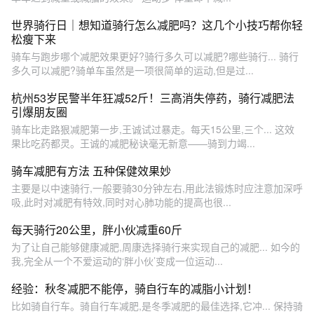
世界骑行日｜想知道骑行怎么减肥吗？这几个小技巧帮你轻
松瘦下来
骑车与跑步哪个减肥效果更好?骑行多久可以减肥?哪些骑行... 骑行
多久可以减肥?骑单车虽然是一项很简单的运动,但是过...
杭州53岁民警半年狂减52斤！三高消失停药，骑行减肥法
引爆朋友圈
骑车比走路狠减肥第一步,王诚试过暴走。每天15公里,三个... 这效
果比吃药都灵。王诚的减肥秘诀毫无新意——骑到力竭...
骑车减肥有方法 五种保健效果妙
主要是以中速骑行,一般要骑30分钟左右,用此法锻炼时应注意加深呼
吸,此时对减肥有特效,同时对心肺功能的提高也很...
每天骑行20公里，胖小伙减重60斤
为了让自己能够健康减肥,周康选择骑行来实现自己的减肥... 如今的
我,完全从一个不爱运动的‘胖小伙’变成一位运动...
经验：秋冬减肥不能停，骑自行车的减脂小计划！
比如骑自行车。骑自行车减肥,是冬季减肥的最佳选择,它冲... 保持骑