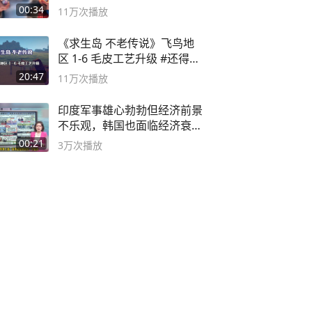
00:34
11万
次播放
《求生岛 不老传说》飞鸟地
区 1-6 毛皮工艺升级 #还得是
主机大作
20:47
11万
次播放
印度军事雄心勃勃但经济前景
不乐观，韩国也面临经济衰退
风险
00:21
3万
次播放