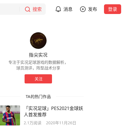
搜索
消息
发布
登录
指尖实况
专注于实况足球游戏的数据解析，
球员测评，阵型战术分享
关注
TA的热门作品
「实况足球」PES2021金球妖
人首发推荐
2.1万
阅读
2020年11月26日