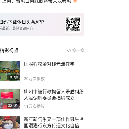
上海：台风白海豚或将带来龙卷风
扫码下载今日头条APP
看最新、最热资讯内容
精彩视频
换一换
国服程咬金对线元流教学
15:58
20万
次播放
柳州市被行政拘留人矛盾纠纷
人民调解委员会揭牌成立
02:01
11万
次播放
新年新气象又一部佳作诞生 #
国漫猫行东方传递文化自信