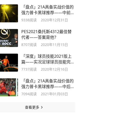
「盘点」21A具备实战价值的
强力普卡黑球推荐——中前场
篇
9338
阅读
2020年12月31日
PES2021桑托斯4312最佳替
代者——答案是他？
8707
阅读
2020年11月15日
「深度」球员技能2021版上
篇——实况足球球员技能完全
解析
7737
阅读
2020年12月16日
「盘点」21A具备实战价值的
强力普卡黑球推荐——中后场
篇
7094
阅读
2021年01月03日
查看更多