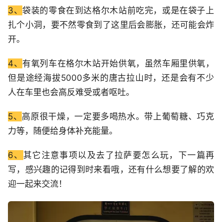
3、
袋装的零食在到达格尔木站前吃完，或是在袋子上
扎个小洞，要不然零食到了这里后会膨胀，还可能会炸
开。
4、
有氧列车在格尔木站开始供氧，虽然车厢里供氧，
但是途经海拔5000多米的唐古拉山时，还是会有不少
人在车里也会高反难受或者呕吐。
5、
高原很干燥，一定要多喝热水。带上葡萄糖、巧克
力等，随便给身体补充能量。
6、
其它注意事项以及去了拉萨要怎么玩，下一篇再
写，感兴趣的记得到时来看哦，还有什么想要了解的欢
迎一起来交流！