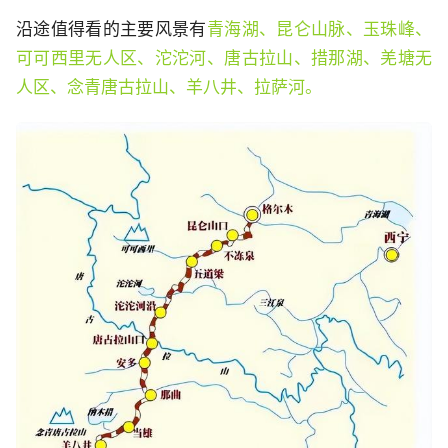
沿途值得看的主要风景有
青海湖、昆仑山脉、玉珠峰、
可可西里无人区、沱沱河、唐古拉山、措那湖、羌塘无
人区、念青唐古拉山、羊八井、拉萨河。