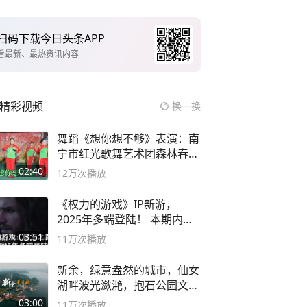
扫码下载今日头条APP
看最新、最热资讯内容
精彩视频
换一换
舞蹈《想你想不够》表演：南
宁市红光歌舞艺术团森林春红
舞蹈队。
02:40
12万
次播放
《权力的游戏》IP新游，
2025年多端登陆！ 本期内容
概要
03:51
11万
次播放
新余，绿意盎然的城市，仙女
湖畔波光潋滟，抱石公园文化
深邃……
03:00
11万
次播放