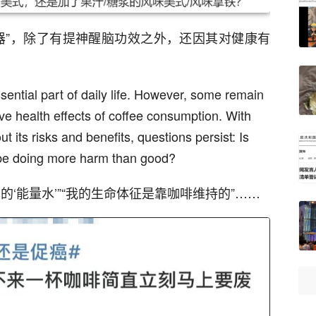
器”，除了有提神醒脑功效之外，还因其对健康有
sential part of daily life. However, some remain
ve health effects of coffee consumption. With
ut its risks and benefits, questions persist: Is
it be doing more harm than good?
‘能量水’”“我的生命体征是靠咖啡维持的”……