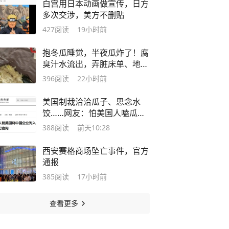
白宫用日本动画做宣传，日方
多次交涉，美方不删贴
427
阅读
19小时前
抱冬瓜睡觉，半夜瓜炸了！腐
臭汁水流出，弄脏床单、地
面，专家提醒……
396
阅读
22小时前
美国制裁洽洽瓜子、思念水
饺……网友：怕美国人嗑瓜子
上火？
388
阅读
前天10:28
西安赛格商场坠亡事件，官方
通报
385
阅读
17小时前
查看更多