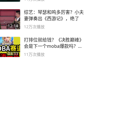
综艺：琴瑟和鸣多厉害？小夫
妻弹奏出《西游记》，绝了
12:14
12万
次播放
打排位就给钱？《决胜巅峰》
会是下一个moba爆款吗？#
决胜巅峰
03:33
11万
次播放