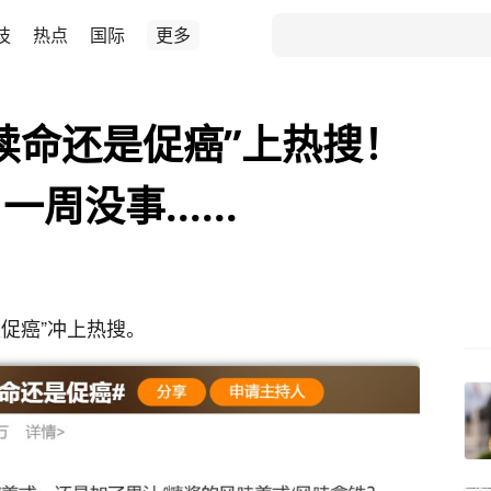
技
热点
国际
更多
续命还是促癌”上热搜！
没事......
促癌”冲上热搜。