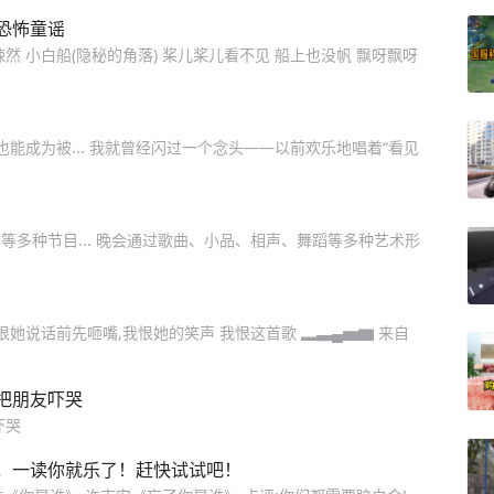
恐怖童谣
 小白船(隐秘的角落) 桨儿桨儿看不见 船上也没帆 飘呀飘呀
能成为被... 我就曾经闪过一个念头——以前欢乐地唱着“看见
多种节目... 晚会通过歌曲、小品、相声、舞蹈等多种艺术形
恨她说话前先咂嘴,我恨她的笑声 我恨这首歌 ▂▃▄▅▆ 来自
把朋友吓哭
吓哭
，一读你就乐了！赶快试试吧！