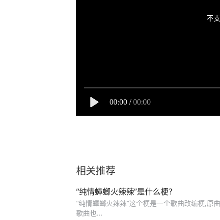
不支
00:00
/
00:00
相关推荐
“纯情蟑螂火辣辣”是什么梗？
“纯情蟑螂火辣辣”这个梗是一个歌曲改编梗,原
歌曲也...