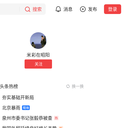
搜索
消息
发布
登录
米彩在昭阳
关注
头条热榜
换一换
夯实基础开新局
北京暴雨
泉州市委书记张毅恭被查