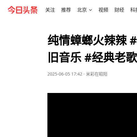
关注
推荐
北京
视频
财经
科
纯情蟑螂火辣辣 #
旧音乐 #经典老歌
2025-06-05 17:42
·
米彩在昭阳