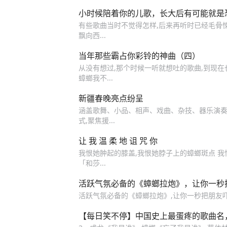
小时候陪着你的儿歌，长大后有可能就是
有些歌曲当时不觉得怎样,后来再听时已经毛骨悚然
飘向西...
当年那些霸占你彩铃的神曲（四）
从没有想过,那个时候一听就想吐的歌曲,到现在也
蟑螂我不...
新疆春晚亮点纷呈
涵盖歌舞、小品、相声、戏曲、杂技、器乐演奏等
式,聚焦援...
让 我 温 柔 地 诅 咒 你
我恨她肿起的膝盖,我恨她脖子上的蟑螂斑点 我
「和莎...
活跃气氛必备的《蟑螂拉炮》，让你一秒
活跃气氛必备的《蟑螂拉炮》,让你一秒把朋友
【每日笑不停】中国史上最蛋疼的歌曲名