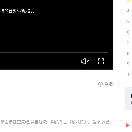
3
持的音频/视频格式
4
5
6
7
8
9
10
举报
曲是由杨钰莹原唱,并且红极一时的歌曲《桃花运》。后来,这首