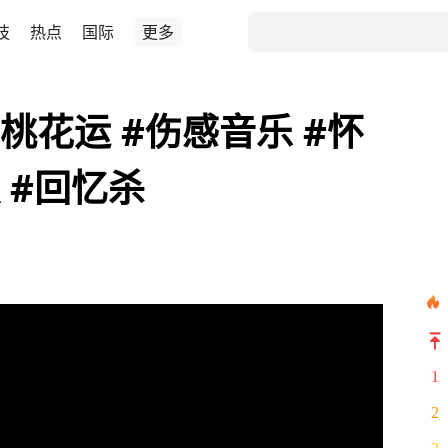
技
热点
国际
更多
桃花运 #伤感音乐 #怀
 #回忆杀
1
2