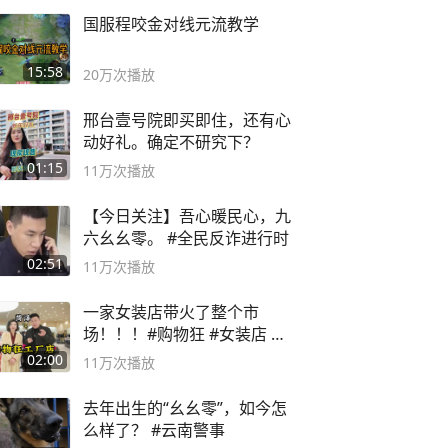
国服程咬金对线元流教学
15:58
20万
次播放
邢台壹号院即买即住，还有心
动好礼。确定不研究下？
01:15
11万
次播放
【今日关注】吾心暖民心，九
六幺幺零。 #全民反诈进行时
02:51
11万
次播放
一家女装店带火了整个市
场！！！#购物狂 #女装店 #
高品质女装
02:00
11万
次播放
去年出生的“幺幺零”，如今怎
么样了？ #云南警事