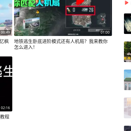
00:49
01:00
#忆枫
地铁逃生卧底进阶模式还有人机局？我来教你
怎么进入！
02:16
色教程