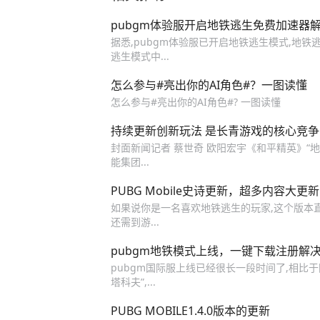
pubgm体验服开启地铁逃生免费加速器
据悉,pubgm体验服已开启地铁逃生模式,地
逃生模式中...
怎么参与#亮出你的AI角色#？一图读懂
怎么参与#亮出你的AI角色#? 一图读懂
持续更新创新玩法 是长青游戏的核心竞
封面新闻记者 蔡世奇 欧阳宏宇《和平精英》“地铁
能集团...
PUBG Mobile史诗更新，超多内容大更
如果说你是一名喜欢地铁逃生的玩家,这个版本直接闭
还需到游...
pubgm地铁模式上线，一键下载注册解
pubgm国际服上线已经很长一段时间了,相比于
塔科夫”,...
PUBG MOBILE1.4.0版本的更新