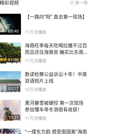
精彩视频
换一换
【一路向“阳” 直击第一现场】
03:40
11万
次播放
海南旺季每天吃喝拉撒不过百
而且还住海景房 确实比东南
亚合适
01:06
11万
次播放
数读检察公益诉讼十年！中英
双语短片上线
02:27
12万
次播放
黑河暴雪被硬控 第一次现场
参加懂车帝冬测很有收获！
10:21
11万
次播放
“一缕东方韵 感受南国美”海南