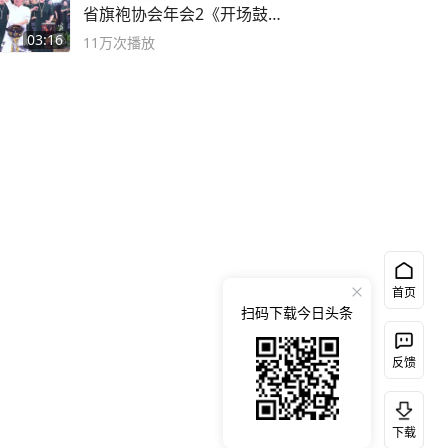
省旗袍协会年会2《开场鼓》
二团
03:16
11万
次播放
首页
扫码下载今日头条
反馈
下载