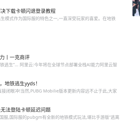
解决下载卡顿闪退登录教程
铁逃生模式作为国际服的特色之一,一直深受玩家的喜爱。在地铁
争力丨一克商评
逃生”... 阿里云:今年将在全球节点部署全栈AI能力阿里云智
新，地铁逃生yyds！
眼冲!当然,PUBG Mobilie版本更新内容远不止于此,大家
决无法登陆卡顿延迟问题
国服,国际服的pubgm有全新的地铁模式玩法,堪比手游版“逃离