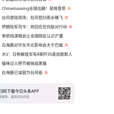
Chinamaxxing全球出圈！是啥意思
台风登陆现场：狂风怒扫雨水横飞
伊朗陆军司令：将回应任何敌对行动
单依纯演唱会让全国网友认识浐灞
白海豚对华东华北影响会大于巴威
大V：日称解放军有8架歼35是自欺欺人
猫咪过火把节被抹成黑猫
白海豚已减弱为台风级
扫码下载今日头条APP
看最新、最热资讯内容