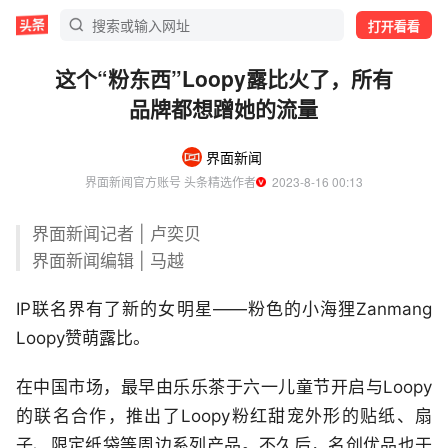
打开看看
这个“粉东西”Loopy露比火了，所有
品牌都想蹭她的流量
界面新闻
界面新闻官方账号 头条精选作者
  2023-8-16 00:13
界面新闻记者 | 卢奕贝
界面新闻编辑 | 马越
IP联名界有了新的女明星——粉色的小海狸Zanmang
Loopy赞萌露比。
在中国市场，最早由乐乐茶于六一儿童节开启与Loopy
的联名合作，推出了Loopy粉红甜宠外形的贴纸、扇
子、限定纸袋等周边系列产品。不久后，名创优品也于