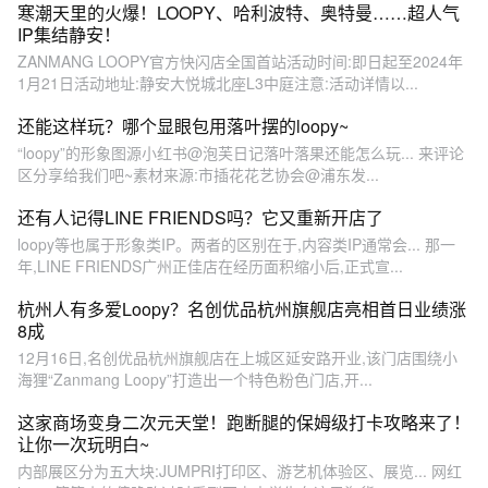
寒潮天里的火爆！LOOPY、哈利波特、奥特曼……超人气
IP集结静安！
ZANMANG LOOPY官方快闪店全国首站活动时间:即日起至2024年
1月21日活动地址:静安大悦城北座L3中庭注意:活动详情以...
还能这样玩？哪个显眼包用落叶摆的loopy~
“loopy”的形象图源小红书@泡芙日记落叶落果还能怎么玩... 来评论
区分享给我们吧~素材来源:市插花花艺协会@浦东发...
还有人记得LINE FRIENDS吗？它又重新开店了
loopy等也属于形象类IP。两者的区别在于,内容类IP通常会... 那一
年,LINE FRIENDS广州正佳店在经历面积缩小后,正式宣...
杭州人有多爱Loopy？名创优品杭州旗舰店亮相首日业绩涨
8成
12月16日,名创优品杭州旗舰店在上城区延安路开业,该门店围绕小
海狸“Zanmang Loopy”打造出一个特色粉色门店,开...
这家商场变身二次元天堂！跑断腿的保姆级打卡攻略来了！
让你一次玩明白~
内部展区分为五大块:JUMPRI打印区、游艺机体验区、展览... 网红