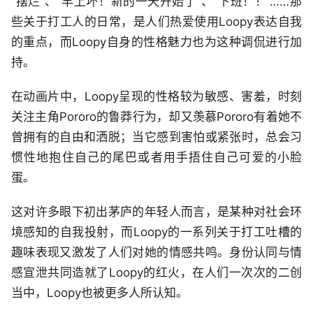
“摆烂”、“早上坏！新的一天开始了”、“下班！！”……那
些关于打工人的日常，是人们热爱使用Loopy表达自我
的重点，而Loopy自身的性格魅力也为这种调侃进行加
持。
在动画片中，Loopy呈现的性格较为敏感、害羞，时刻
关注主角Pororo的鲁莽行为，却又羡慕Pororo有着她不
曾拥有的自由和洒脱；当它感到害怕或紧张时，总会习
惯性地抱住自己的尾巴或者用手捂住自己可爱的小脸
蛋。
这对许多眼下初出茅庐的年轻人而言，是某种对社会环
境感知的自我投射，而Loopy的一系列关于打工吐槽的
趣味表现又激发了人们对她的情感共鸣。身份认同与情
感宣泄共同造就了Loopy的红火，在人们一次次的二创
当中，Loopy也被更多人所认知。