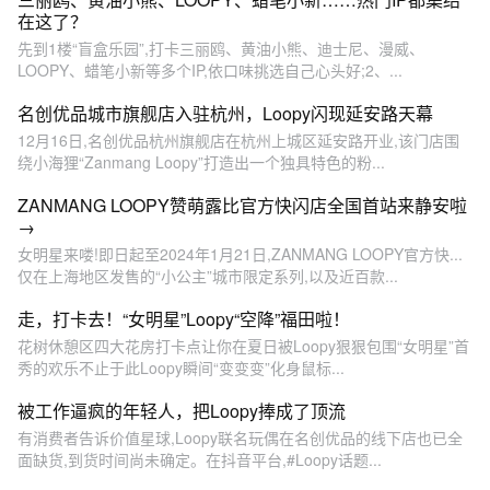
在这了？
先到1楼“盲盒乐园”,打卡三丽鸥、黄油小熊、迪士尼、漫威、
LOOPY、蜡笔小新等多个IP,依口味挑选自己心头好;2、...
名创优品城市旗舰店入驻杭州，Loopy闪现延安路天幕
12月16日,名创优品杭州旗舰店在杭州上城区延安路开业,该门店围
绕小海狸“Zanmang Loopy”打造出一个独具特色的粉...
ZANMANG LOOPY赞萌露比官方快闪店全国首站来静安啦
→
女明星来喽!即日起至2024年1月21日,ZANMANG LOOPY官方快...
仅在上海地区发售的“小公主”城市限定系列,以及近百款...
走，打卡去！“女明星”Loopy“空降”福田啦！
花树休憩区四大花房打卡点让你在夏日被Loopy狠狠包围“女明星”首
秀的欢乐不止于此Loopy瞬间“变变变”化身鼠标...
被工作逼疯的年轻人，把Loopy捧成了顶流
有消费者告诉价值星球,Loopy联名玩偶在名创优品的线下店也已全
面缺货,到货时间尚未确定。在抖音平台,#Loopy话题...