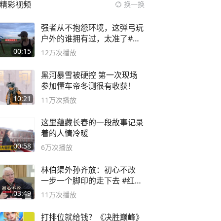
精彩视频
换一换
强者从不抱怨环境，这弹弓玩
户外的谁拥有过，太准了#弹
弓#户外
00:15
12万
次播放
黑河暴雪被硬控 第一次现场
参加懂车帝冬测很有收获！
10:21
11万
次播放
这里蕴藏长春的一段故事记录
着的人情冷暖
00:58
6万
次播放
林伯渠外孙齐放：初心不改
一步一个脚印的走下去 #红船
论坛
03:49
11万
次播放
打排位就给钱？《决胜巅峰》