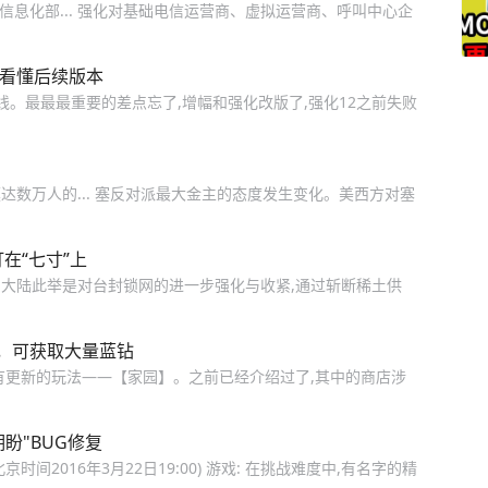
信息化部... 强化对基础电信运营商、虚拟运营商、呼叫中心企
你看懂后续版本
线。最最最重要的差点忘了,增幅和强化改版了,强化12之前失败
达数万人的... 塞反对派最大金主的态度发生变化。美西方对塞
在“七寸”上
,大陆此举是对台封锁网的进一步强化与收紧,通过斩断稀土供
，可获取大量蓝钻
有更新的玩法——【家园】。之前已经介绍过了,其中的商店涉
期盼"BUG修复
2016年3月22日19:00) 游戏: 在挑战难度中,有名字的精