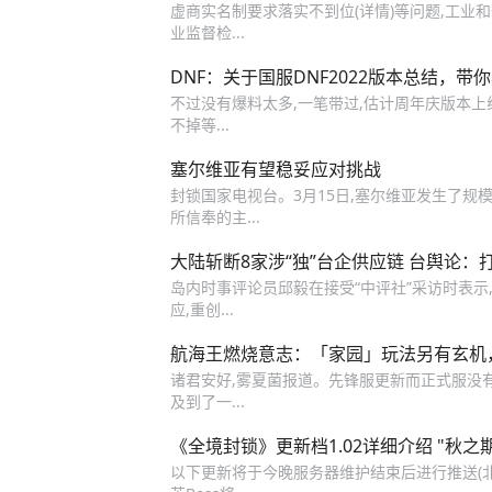
虚商实名制要求落实不到位(详情)等问题,工业和
业监督检...
DNF：关于国服DNF2022版本总结，带
不过没有爆料太多,一笔带过,估计周年庆版本上
不掉等...
塞尔维亚有望稳妥应对挑战
封锁国家电视台。3月15日,塞尔维亚发生了规模
所信奉的主...
大陆斩断8家涉“独”台企供应链 台舆论：打
岛内时事评论员邱毅在接受“中评社”采访时表示
应,重创...
航海王燃烧意志：「家园」玩法另有玄机
诸君安好,雾夏菌报道。先锋服更新而正式服没
及到了一...
《全境封锁》更新档1.02详细介绍 "秋之
以下更新将于今晚服务器维护结束后进行推送(北京时间