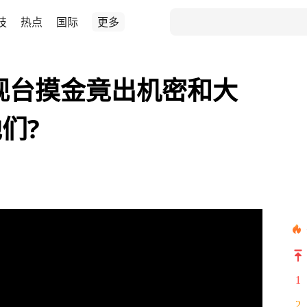
技
热点
国际
更多
视台摸金竟出机密和大
们?
1
2