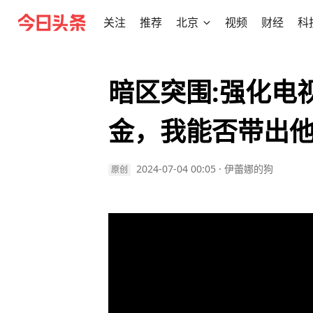
关注
推荐
北京
视频
财经
科
暗区突围:强化电
金，我能否带出他
2024-07-04 00:05
·
伊蕾娜的狗
原创