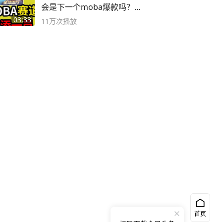
会是下一个moba爆款吗？#
决胜巅峰
03:33
11万
次播放
首页