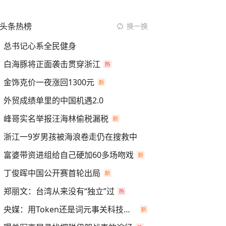
头条热榜
换一换
总书记心系全民健身
白海豚将正面袭击贯穿浙江
金饰克价一夜涨回1300元
外贸成绩单里的中国机遇2.0
峰哥实名举报汪海林偷税漏税
浙江一9岁男孩被海浪卷走仍在搜救中
富婆带资进组给自己硬加60多场吻戏
丁俊晖中国公开赛首轮出局
郑丽文：台湾从来没有“独立”过
央媒：用Token还是词元事关科技话语权