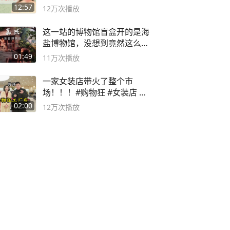
袭之路
12:57
12万
次播放
这一站的博物馆盲盒开的是海
盐博物馆，没想到竟然这么好
逛！
01:49
11万
次播放
一家女装店带火了整个市
场！！！#购物狂 #女装店 #
高品质女装
02:00
12万
次播放