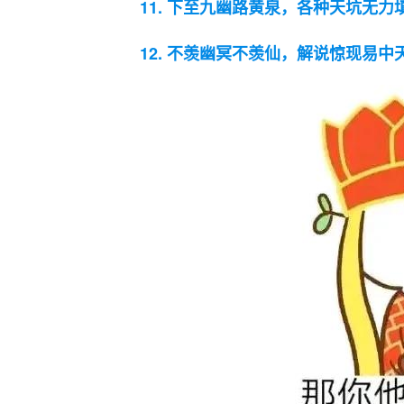
11. 下至九幽路黄泉，各种天坑无力
12. 不羡幽冥不羡仙，解说惊现易中