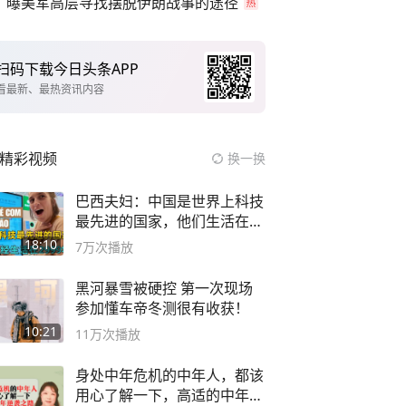
曝美军高层寻找摆脱伊朗战事的途径
扫码下载今日头条APP
看最新、最热资讯内容
精彩视频
换一换
巴西夫妇：中国是世界上科技
最先进的国家，他们生活在
2999年
18:10
7万
次播放
黑河暴雪被硬控 第一次现场
参加懂车帝冬测很有收获！
10:21
11万
次播放
身处中年危机的中年人，都该
用心了解一下，高适的中年逆