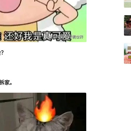
会？
，拆家。