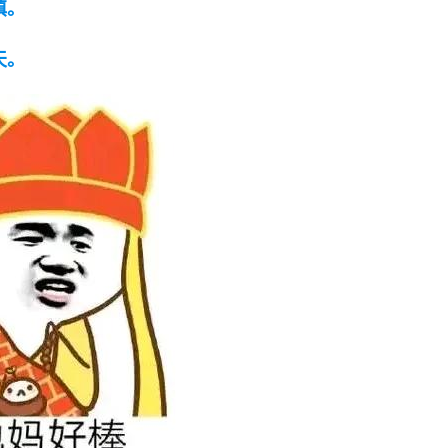
填。
天。