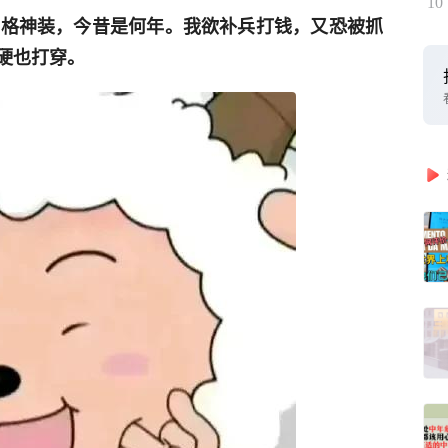
10
知六格神装，今昔是何年。我欲补兵打钱，又恐被抓
硬也打穿。