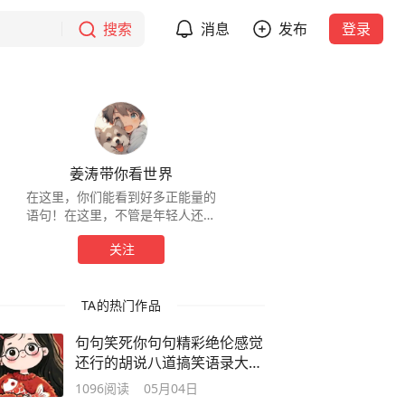
搜索
消息
发布
登录
姜涛带你看世界
在这里，你们能看到好多正能量的
语句！在这里，不管是年轻人还是
老年人都有大家喜欢的语录！比
关注
如，人生感悟、治愈系语句、搞笑
语句、歇后语、老人言等
TA的热门作品
句句笑死你句句精彩绝伦感觉
还行的胡说八道搞笑语录大家
赶快看看
1096
阅读
05月04日