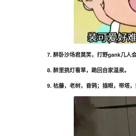
7. 醉卧沙场君莫笑，打野gank几人
8. 醉里挑灯看草，跪回自家温泉。
9. 枯藤，老树，昏鸦；插眼，带塔