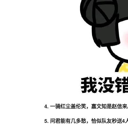
4. 一骑红尘盖伦笑，嘉文知是赵信来
5. 问君能有几多愁，恰似队友秒送4