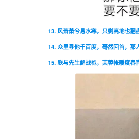
13. 风萧萧兮易水寒，只剩高地也翻
14. 众里寻他千百度，蓦然回首，
15. 朕与先生解战袍，芙蓉帐暖度春