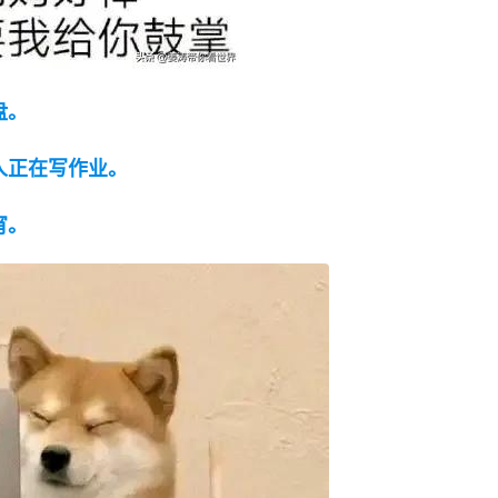
盘。
那人正在写作业。
宵。