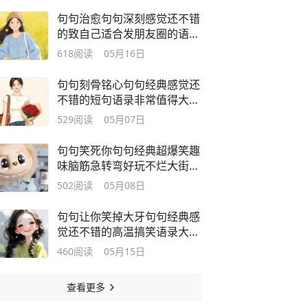
句句治愈句句深刻感觉还不错
的致自己适合发朋友圈的语句
大家看看
618
阅读
05月16日
句句刻骨铭心句句经典感觉还
不错的短句语录非常值得大家
去阅读
529
阅读
05月07日
句句笑死你句句经典超爆笑趣
味脑筋急转弯好玩不烂大街快
来瞧瞧看
502
阅读
05月08日
句句让你笑掉大牙句句经典感
觉还不错的高温搞笑语录大家
赶快来瞧
460
阅读
05月15日
查看更多