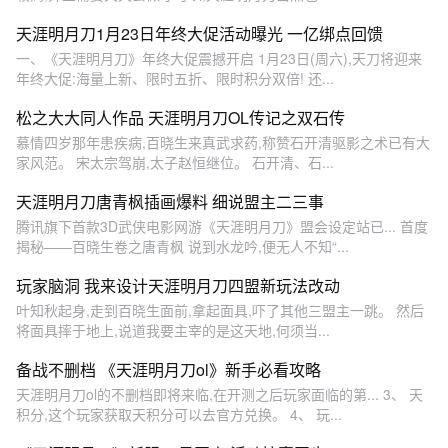
天涯明月刀1月23日年终大促活动曝光 一亿绑点回馈
一、《天涯明月刀》年终大促震撼开启 1月23日(周六),天刀将迎来
年终大促:海量上新、限时五折、限时积分双倍! 还...
松之大大同人作品 天涯明月刀OL传记之双石传
慕情四岁那年患疾病,百晓生来真武求药,称赞石开清驱影之术已有大
家风范。 宋太宗驾崩,太子赵恒继位。 石开清、石...
天涯明月刀唐青枫插画爆料 细说盟主二三事
腾讯旗下首款3D武侠电影网游《天涯明月刀》盟会设定站已... 首度
揭秘——百晓生卷之唐青枫 说到水龙吟,便无人不知“...
玩家脑洞 我来设计天涯明月刀四盟新玩法改动
叶知秋起身,走到百晓生面前,拿起面具,吓了其他三盟主一跳。 然后
将面具摔于地上,说道我要主宰的是这天地,何须当...
备战不删档 《天涯明月刀ol》新手必看攻略
天涯明月刀ol的不删档即将来临,在开测之后玩家面临的第... 3、 天
积分,这个玩家获取天积分可以去官方兑换。 4、 玩...