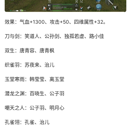
效果：气血+1300、攻击+50、四维属性+32。
刀与剑：笑道人、公孙剑、独孤若虚、路小佳
双生：唐青容、唐青枫
织雀羽：苏夜来、治儿
玉堂寒雨：韩莹莹、离玉堂
潜龙之渊：百晓生、公子羽
嘲天之人：公子羽、明月心
孔雀翎：孔雀、治儿