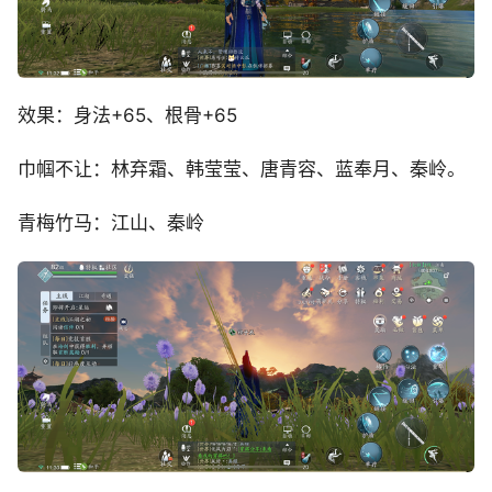
效果：身法+65、根骨+65
巾帼不让：林弃霜、韩莹莹、唐青容、蓝奉月、秦岭。
青梅竹马：江山、秦岭