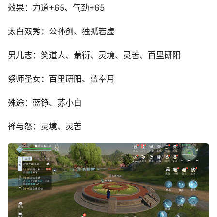
效果：力道+65、气劲+65
太白双秀：公孙剑、独孤若虚
男儿志：笑道人、萧衍、灵境、灵苦、百里研阳
祭师圣女：百里研阳、蓝奉月
殊途：蓝铮、苏小白
禅与怒：灵境、灵苦