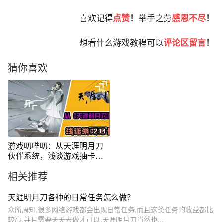
喜欢记得
点赞
！
举手之劳
感恩不尽
！
想看什么游戏教程可以
评论区留言
！
猜你喜欢
02:14
游戏叨哔叨：从天涯明月刀
伙伴系统，浅谈游戏抽卡问
题
相关推荐
天涯明月刀各种的日常任务怎么做？
众所周知,很多网络游戏都会出现日常任务,而且这类任务的收益都比
较高,并且需要天天去做才可以,天涯明月刀当然也...