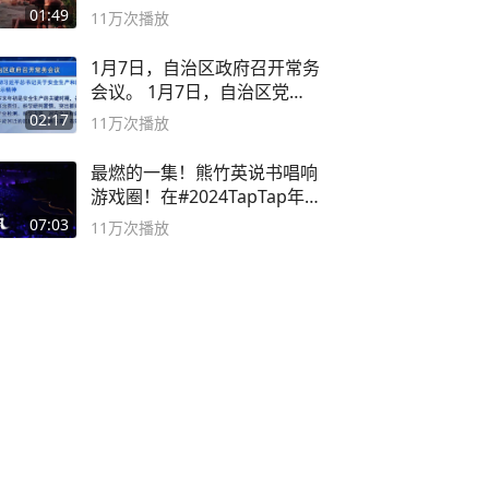
逛！
01:49
11万
次播放
1月7日，自治区政府召开常务
会议。 1月7日，自治区党委
副书记
02:17
11万
次播放
最燃的一集！熊竹英说书唱响
游戏圈！在#2024TapTap年
度游戏大赏
07:03
11万
次播放