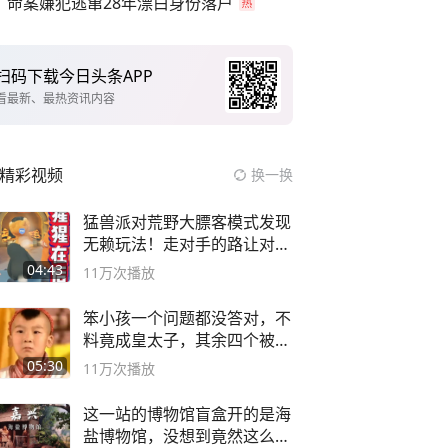
命案嫌犯逃窜28年漂白身份落户
扫码下载今日头条APP
看最新、最热资讯内容
精彩视频
换一换
猛兽派对荒野大膘客模式发现
无赖玩法！走对手的路让对手
无路可走
04:43
11万
次播放
笨小孩一个问题都没答对，不
料竟成皇太子，其余四个被处
死
05:30
11万
次播放
这一站的博物馆盲盒开的是海
盐博物馆，没想到竟然这么好