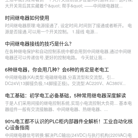
大开关背后其实藏着个&quot; 帮手&quot; ——中间继电器就...
时间继电器如何使用
时间继电器原理:电源接通了, 设定时间,时间到了接通或者断开。 电
源是否接通,可以用一个开关控制。 1.接线 电源...
中间继电器接线的技巧是什么？
在各种继电保护和自动控制系统中都会用到中间继电器,通过中间继
电器还可以传递信号,更好的控制电路。 今天就让我...
6种继电器，你会用几种？会6种的肯定是老电工
中间继电器(KA)类型:电磁继电器,分直流型和交流型。引...
DC24V(13脚接负极,14脚接正极)。交流型:AC220V、AC380V...
电工基础：初学电工必备基础，5种常用继电器深度解读
于是人们采用间接的继电控制系统,实现小电流控制大负荷... 基本电
器组件一般有交流接触器、中间继电器、热继电器、...
90%电工都不认识的PLC柜内部器件全解析！工业自动化核
心设备指南
中间继电器信号转换:解决PLC输出(24VDC)与执行机构(220VAC)电