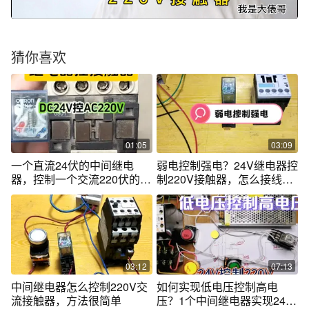
猜你喜欢
01:05
03:09
一个直流24伏的中间继电
弱电控制强电？24V继电器控
器，控制一个交流220伏的交
制220V接触器，怎么接线？
流接触器 #内容启发搜索 #电
实物详解
工知识 #弱电控强电
03:12
07:13
中间继电器怎么控制220V交
如何实现低电压控制高电
流接触器，方法很简单
压？1个中间继电器实现24V