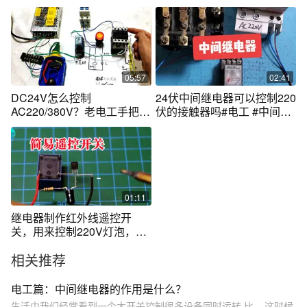
控制220V！
05:57
02:41
DC24V怎么控制
24伏中间继电器可以控制220
AC220/380V？老电工手把手
伏的接触器吗#电工 #中间继
教会你小电压控制大电压
电器 #零基础学电工
01:11
继电器制作红外线遥控开
关，用来控制220V灯泡，懒
汉开关灯神器
相关推荐
电工篇：中间继电器的作用是什么？
生活中我们经常看到一个大开关控制很多设备同时运转,比... 这时候,