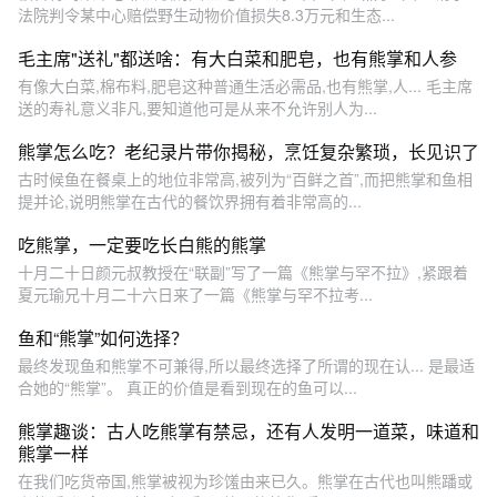
法院判令某中心赔偿野生动物价值损失8.3万元和生态...
毛主席"送礼"都送啥：有大白菜和肥皂，也有熊掌和人参
有像大白菜,棉布料,肥皂这种普通生活必需品,也有熊掌,人... 毛主席
送的寿礼意义非凡,要知道他可是从来不允许别人为...
熊掌怎么吃？老纪录片带你揭秘，烹饪复杂繁琐，长见识了
古时候鱼在餐桌上的地位非常高,被列为“百鲜之首”,而把熊掌和鱼相
提并论,说明熊掌在古代的餐饮界拥有着非常高的...
吃熊掌，一定要吃长白熊的熊掌
十月二十日颜元叔教授在“联副”写了一篇《熊掌与罕不拉》,紧跟着
夏元瑜兄十月二十六日来了一篇《熊掌与罕不拉考...
鱼和“熊掌”如何选择？
最终发现鱼和熊掌不可兼得,所以最终选择了所谓的现在认... 是最适
合她的“熊掌”。 真正的价值是看到现在的鱼可以...
熊掌趣谈：古人吃熊掌有禁忌，还有人发明一道菜，味道和
熊掌一样
在我们吃货帝国,熊掌被视为珍馐由来已久。熊掌在古代也叫熊蹯或