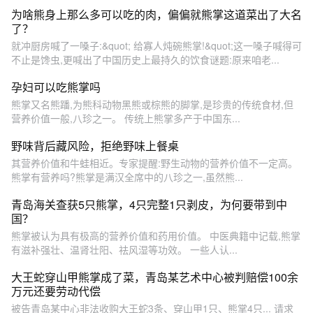
为啥熊身上那么多可以吃的肉，偏偏就熊掌这道菜出了大名
了？
就冲厨房喊了一嗓子:&quot; 给寡人炖碗熊掌!&quot;这一嗓子喊得可
不止是馋虫,更喊出了中国历史上最持久的饮食谜题:原来咱老...
孕妇可以吃熊掌吗
熊掌又名熊蹯,为熊科动物黑熊或棕熊的脚掌,是珍贵的传统食材,但
营养价值一般,八珍之一。 传统上熊掌多产于中国东...
野味背后藏风险，拒绝野味上餐桌
其营养价值和牛蛙相近。专家提醒:野生动物的营养价值不一定高。
熊掌有营养吗?熊掌是满汉全席中的八珍之一,虽然熊...
青岛海关查获5只熊掌，4只完整1只剥皮，为何要带到中
国？
熊掌被认为具有极高的营养价值和药用价值。 中医典籍中记载,熊掌
有滋补强壮、温肾壮阳、祛风湿等功效。 一些人认...
大王蛇穿山甲熊掌成了菜，青岛某艺术中心被判赔偿100余
万元还要劳动代偿
被告青岛某中心非法收购大王蛇3条、穿山甲1只、熊掌4只... 请求