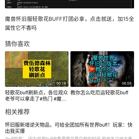
魔兽怀旧服轻歌花BUFF打团必拿，点击就送，加15全
属性它不香吗
猜你喜欢
00:18
06:59
轻歌花buff刷新点，各位观众
教你怎么吃厄运轻歌花buff
老爷可以拿走了#热门 #魔兽
世界怀旧服 #游戏 @抖音短
相关推荐
视频
怀旧服新增逆天物品，可给全团加所有世界buff！玩家：快
出我买爆
“buff世界”。因为世界buff收集需要花费巨额的时间,跑遍各个地方拿