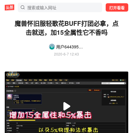
打开看看
魔兽怀旧服轻歌花BUFF打团必拿，点
击就送，加15全属性它不香吗
用户6443954817418
2020-6-7 12:43