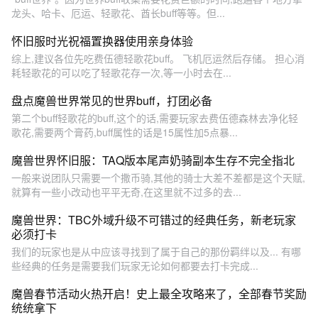
龙头、哈卡、厄运、轻歌花、酋长buff等等。但...
怀旧服时光祝福置换器使用亲身体验
综上,建议各位先吃费伍德轻歌花buff。 飞机厄运然后存储。 担心消
耗轻歌花的可以吃了轻歌花存一次,等一小时去在...
盘点魔兽世界常见的世界buff，打团必备
第二个buff轻歌花的buff,这个的话,需要玩家去费伍德森林去净化轻
歌花,需要两个膏药,buff属性的话是15属性加5点暴...
魔兽世界怀旧服：TAQ版本尾声奶骑副本生存不完全指北
一般来说团队只需要一个撒币骑,其他的骑士大差不差都是这个天赋,
就算有一些小改动也平平无奇,在这里就不过多的去...
魔兽世界：TBC外域升级不可错过的经典任务，新老玩家
必须打卡
我们的玩家也是从中应该寻找到了属于自己的那份羁绊以及... 有哪
些经典的任务是需要我们玩家无论如何都要去打卡完成...
魔兽春节活动火热开启！史上最全攻略来了，全部春节奖励
统统拿下