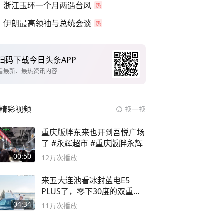
浙江玉环一个月两遇台风
伊朗最高领袖与总统会谈
扫码下载今日头条APP
看最新、最热资讯内容
精彩视频
换一换
重庆版胖东来也开到吾悦广场
了 #永辉超市 #重庆版胖永辉
00:50
12万
次播放
来五大连池看冰封蓝电E5
PLUS了，零下30度的双重冰
封40小时全录
04:34
11万
次播放