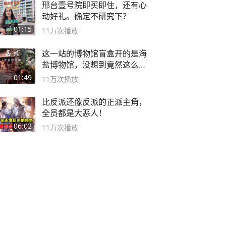
邢台壹号院即买即住，还有心
动好礼。确定不研究下？
01:15
11万
次播放
这一站的博物馆盲盒开的是海
盐博物馆，没想到竟然这么好
逛！
01:49
11万
次播放
比反派还像反派的正派主角，
全员都是大恶人！
06:02
11万
次播放