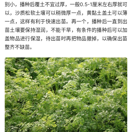
别小，播种后覆土不宜过厚，一般0.5-1厘米左右厚就可
以，沙质松软土壤可以稍微厚一点，黄黏土盖土可以薄
一点，这样有利于快速出苗。再一个，播种后一直到出
苗土壤要保持湿润，不能干旱，有条件的播种后可以加
盖物品进行保湿，待出苗时再把物品撤掉，以确保出苗
整齐不缺苗。