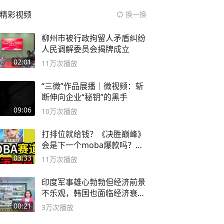
精彩视频
换一换
柳州市被行政拘留人矛盾纠纷
人民调解委员会揭牌成立
02:01
11万
次播放
“三微”作品展播｜微视频：斩
断伸向企业“秘钥”的黑手
09:06
10万
次播放
打排位就给钱？《决胜巅峰》
会是下一个moba爆款吗？#
决胜巅峰
03:33
11万
次播放
印度军事雄心勃勃但经济前景
不乐观，韩国也面临经济衰退
风险
00:21
3万
次播放