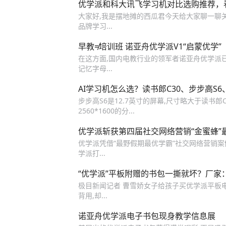
优学派和科大讯飞学习机对比选购推荐，
大家好,我是摆地摊的西瓜君今天给大家聊一聊
品牌学习...
早教≠培训班 诺亚舟优学派V1“启蒙优学”
在这方面,国内电教行业的领军者诺亚舟优学派已
记忆字母...
AI学习机怎么选？读书郎C30、步步高S6
步步高S6是12.7英寸的屏幕,尺寸略大于读书郎C
2560*1600的分...
优学派斩获第四届社交网络营销“金蜜蜂”
优学派凭借“最野假期最优学霸”社交网络营销案例
学派打...
“优学派”平板附赠的书包一撕就坏？厂家
极目新闻记者 曹雪娇女子给孩子买优学派平板
背用,却...
诺亚舟优学派电子书包现身教学信息展