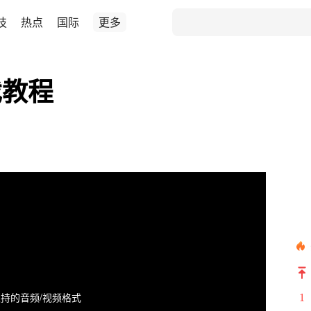
技
热点
国际
更多
戏教程
持的音频/视频格式
1