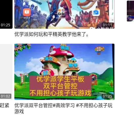
01:25
01:11
优学派如何玩和平精英教学他来了。
01:02
01:25
，赶紧
优学派双平台管控#高效学习 #不用担心孩子玩
游戏