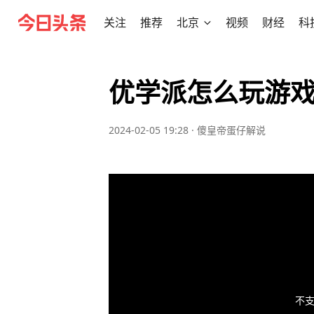
关注
推荐
北京
视频
财经
科
优学派怎么玩游
2024-02-05 19:28
·
傻皇帝蛋仔解说
不支