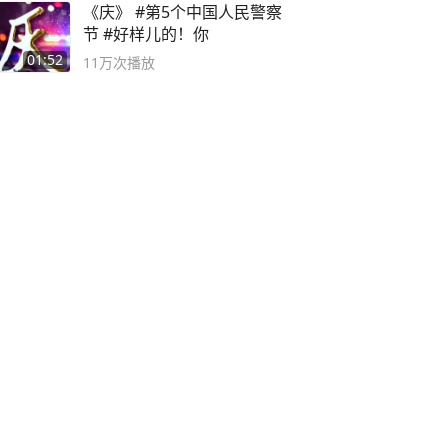
《庆》 #第5个中国人民警察
节 #好样儿的！你
01:52
11万
次播放