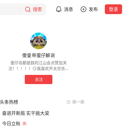
搜索
消息
发布
登录
傻皇帝蛋仔解说
蛋仔岛都是朕的江山会点赞加关
注！！！！！😏我喜欢开太空杀里
的飞船！！！船长:你咩！！！
关注
头条热榜
换一换
奋进开新局 实干挑大梁
今日立秋