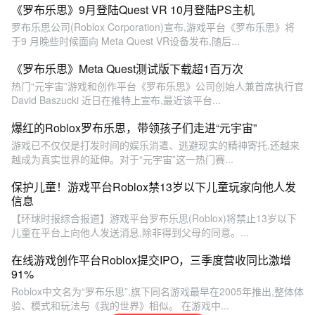
《罗布乐思》9月登陆Quest VR 10月登陆PS主机
罗布乐思公司(Roblox Corporation)宣布,游戏平台《罗布乐思》将
于9 月晚些时候面向 Meta Quest VR设备发布,随后...
《罗布乐思》Meta Quest测试版下载超1百万次
热门“元宇宙”游戏和创作平台《罗布乐思》公司创始人兼首席执行官
David Baszucki 近日在推特上宣布,最近该平台...
爆红的Roblox罗布乐思，带领孩子们走进“元宇宙”
游戏已不仅仅是打发时间的娱乐消遣、逃避现实的精神寄托,还越来
越成为真实世界的延伸。对于“元宇宙”这一热门赛...
保护儿童！游戏平台Roblox禁13岁以下儿童玩家向他人发
信息
【环球时报综合报道】游戏平台罗布乐思(Roblox)将禁止13岁以下
儿童在平台上向他人发送消息,除非得到父母的同意。...
在线游戏创作平台Roblox提交IPO，三季度营收同比激增
91%
Roblox中文名为“罗布乐思”,旗下同名游戏最早在2005年推出,整体体
验、模式和玩法与《我的世界》相似。 在游戏中...