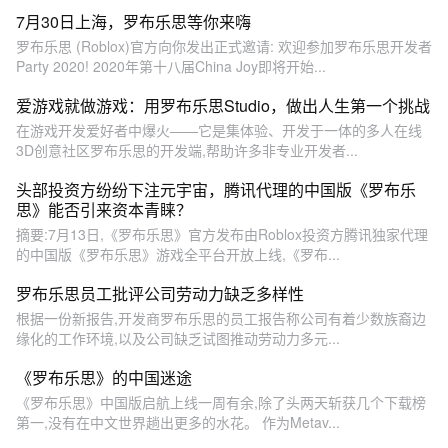
7月30日上海，罗布乐思等你来嗨
罗布乐思 (Roblox)官方向你发出正式邀请: 欢迎参加罗布乐思开发者
Party 2020! 2020年第十八届China Joy即将开始...
爱游戏就做游戏：用罗布乐思Studio，做出人生第一个挑战
在游戏开发爱好者中爆火——它是集体验、开发于一体的多人在线
3D创意社区罗布乐思的开发端,帮助许多非专业开发者...
头部投资方纷纷下注元宇宙，腾讯代理的中国版《罗布乐
思》能否引来资本青睐？
摘要:7月13日,《罗布乐思》官方发布由Roblox投资方腾讯独家代理
的中国版《罗布乐思》游戏全平台开放上线,《罗布...
罗布乐思员工批评公司劳动力缺乏多样性
根据一份新报告,开发商罗布乐思的员工报告称公司有着少数族裔边
缘化的工作环境,以及公司缺乏试图推动劳动力多元...
《罗布乐思》的中国迷途
《罗布乐思》中国版启航上线一周有余,除了头两天斩获几个下载榜
第一,没有在中文世界趟出更多的水花。 作为Metav...