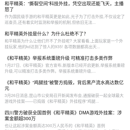
和平精英：“撕裂空间”科技外挂，凭空出现还能飞天，主播
怒了
作为国民级手游的和平精英更是如此,光子为了打击外挂,不仅设定了
巡查员,还有着实时监测和举报的机制,但依旧无法...
和平精英外挂是什么？为什么杜绝不了？
和平精英为什么让他们开不了外挂呢? 大家看看,上面玩家是一个外
挂玩家,他的kd达到了惊人的935! 各项数据都高出天...
《和平精英》举报系统重磅升级 可精准打击多类作弊
1月27日,《和平精英》官方宣布,新版本已经开启更新,举报系统重磅
升级,可以精准打击多类作弊。举报系统重磅升级,...
《和平精英》“鸡腿挂”被警方捣毁，背后黑产流水高达数亿
元
3月26日消息,昆山市公安局召开新闻发布会,通报破获一起全球最大
游戏外挂案——已捣毁《和平精英》外挂程序“鸡腿...
四川警方破获全国首例《和平精英》DMA游戏外挂案：涉
案金额超300万
也让这起涉案金额高达300万人民币的《和平精英》首例