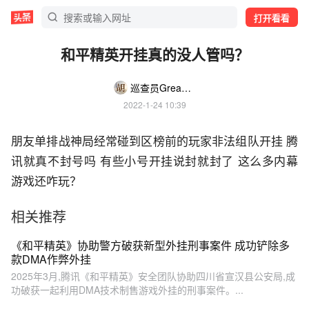
打开看看
和平精英开挂真的没人管吗？
巡查员Great胡
2022-1-24 10:39
朋友单排战神局经常碰到区榜前的玩家非法组队开挂 腾
讯就真不封号吗 有些小号开挂说封就封了 这么多内幕
游戏还咋玩？
相关推荐
《和平精英》协助警方破获新型外挂刑事案件 成功铲除多
款DMA作弊外挂
2025年3月,腾讯《和平精英》安全团队协助四川省宣汉县公安局,成
功破获一起利用DMA技术制售游戏外挂的刑事案件。...