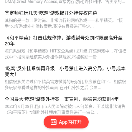
DMA(Direct Memory Access,直接内存访问)外挂制作、售卖案的...
鉴定师狂玩几天“吃鸡”游戏揭开外挂侵权内幕
其指的是一款非常时尚、非常流行的网络游戏——和平精英。 “接
手‘吃鸡’游戏外挂侵权案后,我没有直接进行鉴定...
《和平精英》打击违规作弊，游戏封号处罚时限最高升至
20年
腾讯系游戏《和平精英》HIT安全系统1.2升级,在该游戏中... 在该模
式中举报玩家经核实为外挂作弊玩家,将被奖励一份...
“吃鸡”反外挂系统再升级！小号禁止进入高分局，小号成本
变大！
相信很多关注过和平精英官方微博的玩家们,都应该在和平... 相信很
多玩家都看过这样的外挂画面,在开启外挂之后,会显...
全国最大“吃鸡”游戏外挂案一审宣判，两被告均获刑4年
2023年6月29日,昆山市人民法院对被告人何某良、王某端非法销售
《和平精英》“鸡腿”外挂程序刑事案件进行一审公...
App内打开